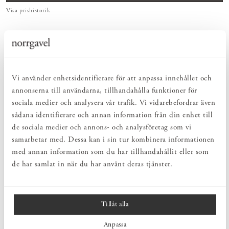
Visa prishistorik
ENKELT & UTSÖKT
Hos oss hittar du ett kurerat sortiment av inredning som gör vardagslivet
både enkelt och vackert.
NATURLIGT & LÅNGSIKTIGT
Vi använder enhetsidentifierare för att anpassa innehållet och
Bruksföremål och inredningsdetaljer som genomgående är tillverkade av
hållbara naturmaterial.
annonserna till användarna, tillhandahålla funktioner för
HARMONISK HELHET
sociala medier och analysera vår trafik. Vi vidarebefordrar även
Inredningsdetaljer som kompletterar möblerna och skapar en harmonisk
sådana identifierare och annan information från din enhet till
helhetsupplevelse.
de sociala medier och annons- och analysföretag som vi
samarbetar med. Dessa kan i sin tur kombinera informationen
med annan information som du har tillhandahållit eller som
PRODUKTBESKRIVNING
de har samlat in när du har använt deras tjänster.
Knopp från Norrgavel med matt svart yta. Förändra enkelt dina
befintliga möbler, garderober, köksskåp etc. med en ny knopp.
Tillåt alla
MÅTT
Anpassa