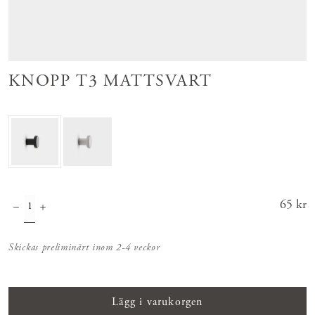
KNOPP T3 MATTSVART
Pris
65 kr
:
65 kr
Skickas preliminärt inom 2-4 veckor
Lägg i varukorgen