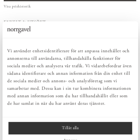
Visa prishistorik
ENKELT & UTSÖKT
Hos oss hittar du ett kurerat sortiment av inredning som gör vardagslivet
både enkelt och vackert.
NATURLIGT & LÅNGSIKTIGT
Bruksföremål och inredningsdetaljer som genomgående är tillverkade av
Vi använder enhetsidentifierare för att anpassa innehållet och
hållbara naturmaterial.
annonserna till användarna, tillhandahålla funktioner för
HARMONISK HELHET
sociala medier och analysera vår trafik. Vi vidarebefordrar även
Inredningsdetaljer som kompletterar möblerna och skapar en harmonisk
helhetsupplevelse.
sådana identifierare och annan information från din enhet till
de sociala medier och annons- och analysföretag som vi
samarbetar med. Dessa kan i sin tur kombinera informationen
PRODUKTBESKRIVNING
med annan information som du har tillhandahållit eller som
de har samlat in när du har använt deras tjänster.
En liten serie vackert svarvade knoppar från Norrgavel. Knopparna
tillverkas i massiv björk och säljs obehandlade.
Ytbehandla
gärna
med såpa, olja eller vitolja.
Tillåt alla