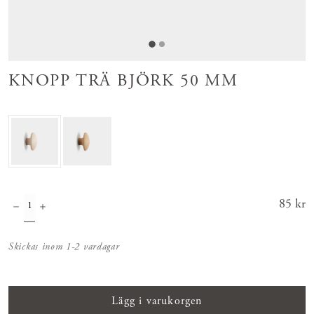
KNOPP TRÄ BJÖRK 50 MM
Pris
85 kr
:
85 kr
Skickas inom 1-2 vardagar
Lägg i varukorgen