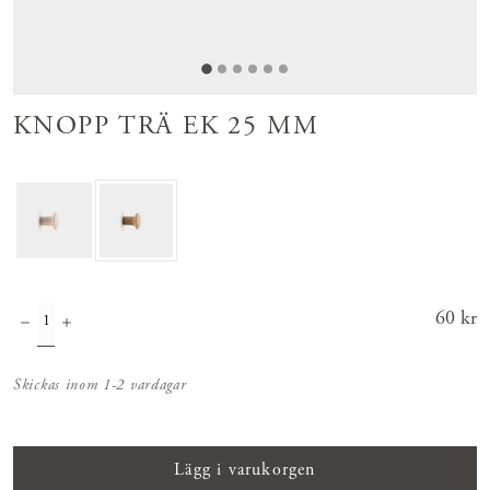
KNOPP TRÄ EK 25 MM
Pris
60 kr
:
60 kr
Skickas inom 1-2 vardagar
Lägg i varukorgen