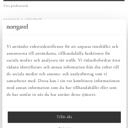
Visa prishistorik
ENKELT & UTSÖKT
Hos oss hittar du ett kurerat sortiment av inredning som gör vardagslivet
både enkelt och vackert.
NATURLIGT & LÅNGSIKTIGT
Bruksföremål och inredningsdetaljer som genomgående är tillverkade av
Vi använder enhetsidentifierare för att anpassa innehållet och
hållbara naturmaterial.
annonserna till användarna, tillhandahålla funktioner för
HARMONISK HELHET
sociala medier och analysera vår trafik. Vi vidarebefordrar även
Inredningsdetaljer som kompletterar möblerna och skapar en harmonisk
helhetsupplevelse.
sådana identifierare och annan information från din enhet till
de sociala medier och annons- och analysföretag som vi
samarbetar med. Dessa kan i sin tur kombinera informationen
PRODUKTBESKRIVNING
med annan information som du har tillhandahållit eller som
de har samlat in när du har använt deras tjänster.
En liten serie vackert svarvade knoppar från Norrgavel. Knopparna
tillverkas i massiv ek och säljs obehandlade.
Ytbehandla
gärna med
såpa, olja eller vitolja.
Tillåt alla