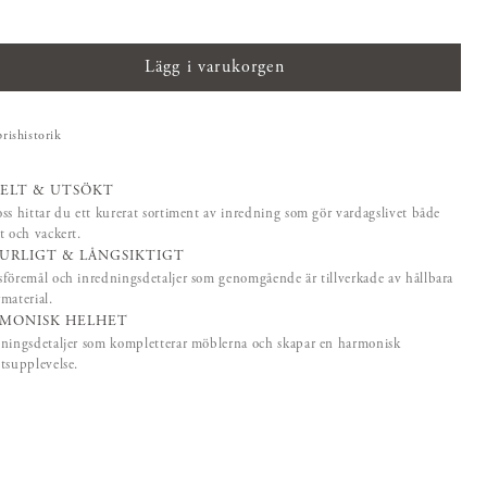
Lägg i varukorgen
prishistorik
ELT & UTSÖKT
ss hittar du ett kurerat sortiment av inredning som gör vardagslivet både
t och vackert.
URLIGT & LÅNGSIKTIGT
föremål och inredningsdetaljer som genomgående är tillverkade av hållbara
material.
MONISK HELHET
ningsdetaljer som kompletterar möblerna och skapar en harmonisk
tsupplevelse.