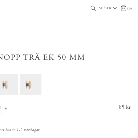
SE/SEK
0 artikl
(
0
)
NOPP TRÄ EK 50 MM
Pris
85 kr
:
85 k
r
kas inom 1-2 vardagar