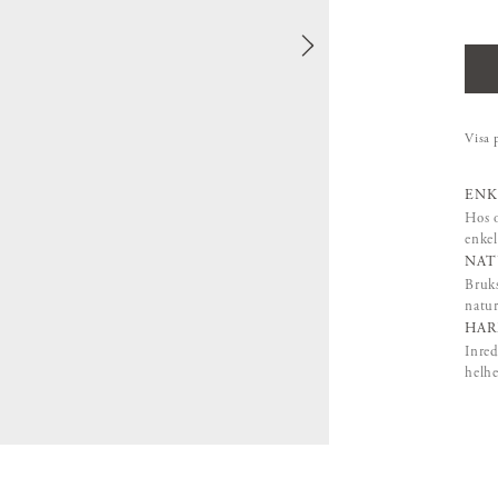
Visa 
ENK
Hos o
enkel
NAT
Bruks
natur
HAR
Inred
helhe