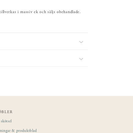
illverkas i massiv ek och säljs obehandlade.
ÖBLER
skötsel
sningar & produktblad