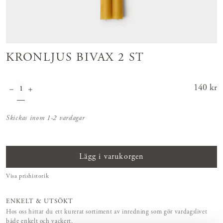
KRONLJUS BIVAX 2 ST
Pris
140 kr
:
140 kr
Skickas inom 1-2 vardagar
Lägg i varukorgen
Visa prishistorik
ENKELT & UTSÖKT
Hos oss hittar du ett kurerat sortiment av inredning som gör vardagslivet
både enkelt och vackert.