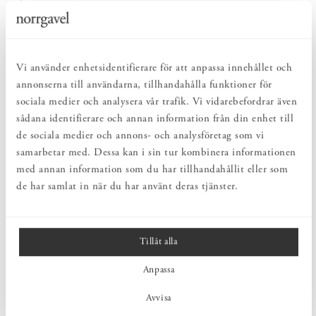
NATURLIGT & LÅNGSIKTIGT
Bruksföremål och inredningsdetaljer som genomgående är tillverkade av
hållbara naturmaterial.
HARMONISK HELHET
Vi använder enhetsidentifierare för att anpassa innehållet och
Inredningsdetaljer som kompletterar möblerna och skapar en harmonisk
helhetsupplevelse.
annonserna till användarna, tillhandahålla funktioner för
sociala medier och analysera vår trafik. Vi vidarebefordrar även
sådana identifierare och annan information från din enhet till
PRODUKTBESKRIVNING
de sociala medier och annons- och analysföretag som vi
samarbetar med. Dessa kan i sin tur kombinera informationen
Kronljus av bivax med ett varmt och naturligt sken. Ljuset har en
brinntid på cirka 12 timmar.
med annan information som du har tillhandahållit eller som
de har samlat in när du har använt deras tjänster.
MÅTT
Tillåt alla
PRODUKTINFORMATION
Anpassa
Avvisa