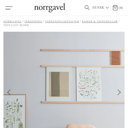
SE/SEK
0 artik
(
0
)
NORRGAVEL
INREDNING
INREDNINGSDETALJER
RAMAR & TAVELHYLLOR
TAVELLIST BJÖRK