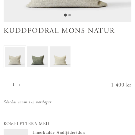
KUDDFODRAL MONS NATUR
Pris
1 400 kr
:
1 400 kr
Skickas inom 1-2 vardagar
KOMPLETTERA MED
Innerkudde Andfjäder/dun