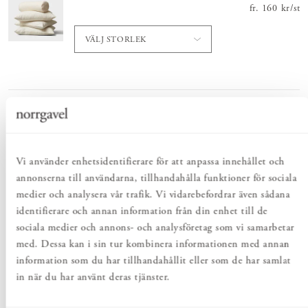
fr.
Pris
160 kr
:
160 
/
st
VÄLJ STORLEK
Totalt
:
Pris
1 400 kr
:
1 400 kr
Lägg i varukorgen
Vi använder enhetsidentifierare för att anpassa innehållet och
annonserna till användarna, tillhandahålla funktioner för sociala
medier och analysera vår trafik. Vi vidarebefordrar även sådana
identifierare och annan information från din enhet till de
PRODUKTBESKRIVNING
sociala medier och annons- och analysföretag som vi samarbetar
Kuddfodral Mons är en serie kuddfodral i vackra färger och fin
med. Dessa kan i sin tur kombinera informationen med annan
kvalitet. Mons är framtagen av svenska varumärket Astrid.
information som du har tillhandahållit eller som de har samlat
Kuddfodralen är en mix av linne och mjuk ull med en baksida av
100% oblekt linne. Natur är en av seriens färger och passar
in när du har använt deras tjänster.
ypperligt till Norrgavels möbler och inredning.