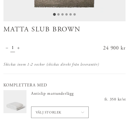
MATTA SLUB BROWN
Pris
24 900 kr
:
24 900 kr
Skickas inom 1-2 veckor (skickas direkt från leverantör)
KOMPLETTERA MED
Antislip mattunderlägg
fr.
Pris
350 kr
:
350 
/
st
VÄLJ STORLEK