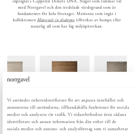
inpräglat i Cappelen Dimyrs DNA. Något som rimmar väl
med Norrgavel och den tredelade värdegrund som är
fundamentet för hela företaget. Mattorna som ingår i
kollektionen
Materials in dialogue
tillverkas av hampa eller
naturlig ull som har låg miljöpåverkan.
Vi använder enhetsidentifierare för att anpassa innehållet och
annonserna till användarna, tillhandahålla funktioner för sociala
medier och analysera vår trafik. Vi vidarebefordrar även sådana
 CHUNKY IVORY
MATTA FLAT HEMP
MATTA SLUB BRO
NATURAL
identifierare och annan information från din enhet till de
kr
 900 kr
Pris
24 900 kr
:
24 900 kr
Pris
29 900 kr
:
29 900 kr
sociala medier och annons- och analysföretag som vi samarbetar