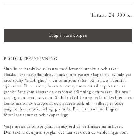
Totalt
:
Pris
24 900 kr
:
24 900 kr
Lägg i varukorgen
PRODUKTBESKRIVNING
Slub är en handvävd ullmatta med levande struktur och taktil
känsla. Det oregelbundna, handspunna garnet skapar en levande yta
med tydlig “slubbighet” – en term som syftar på garnets naturliga
ojämnhet. Den varma, bruna tonen rymmer ett rikt spektrum av
garnkulörer som skapar en ombonad stämning och passar lika bra i
vardagsrum som i sovrum. Slub är vävd i en generös ullkvalitet – en
kombination av europeisk och nyzeeländsk ull – vilket ger både
tyngd och en mjuk, behaglig känsla. En matta som verkligen
förankrar rummet och skapar lugn.
Varje matta är omsorgsfullt handgjord av de finaste naturfibrer.
Den taktila designen speglar det hantverk och de värderingar som