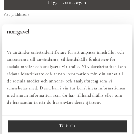
Lägg i varukorgen
Visa prishistorik
ENKELT & UTSÖKT
Hos oss hittar du ett kurerat sortiment av inredning som gör vardagslivet
både enkelt och vackert.
NATURLIGT & LÅNGSIKTIGT
Vi använder enhetsidentifierare för att anpassa innehållet och
Bruksföremål och inredningsdetaljer som genomgående är tillverkade av
annonserna till användarna, tillhandahålla funktioner för
hållbara naturmaterial.
sociala medier och analysera vår trafik. Vi vidarebefordrar även
sådana identifierare och annan information från din enhet till
PRODUKTBESKRIVNING
de sociala medier och annons- och analysföretag som vi
samarbetar med. Dessa kan i sin tur kombinera informationen
Mattprov av Allium i en mjuk och varm sandfärgad nyans. Med ett
mattprov kan du känna kvaliteten, se färgen i olika ljus och fundera
med annan information som du har tillhandahållit eller som
hemma i lugn och ro. Resultatet blir ett mer välgrundat beslut.
de har samlat in när du har använt deras tjänster.
MÅTT
Tillåt alla