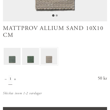
MATTPROV ALLIUM SAND 10X10
CM
Pris
50 kr
:
50 kr
Skickas inom 1-2 vardagar