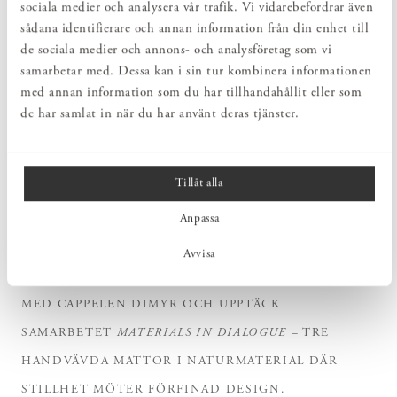
sociala medier och analysera vår trafik. Vi vidarebefordrar även
sådana identifierare och annan information från din enhet till
de sociala medier och annons- och analysföretag som vi
samarbetar med. Dessa kan i sin tur kombinera informationen
med annan information som du har tillhandahållit eller som
de har samlat in när du har använt deras tjänster.
Tillåt alla
SAMARBETEN
Anpassa
Norrgavel x Cappelen Dimyr
Avvisa
FÖLJ MED BAKOM KULISSERNA I EN INTERVJU
MED CAPPELEN DIMYR OCH UPPTÄCK
SAMARBETET
MATERIALS IN DIALOGUE
– TRE
HANDVÄVDA MATTOR I NATURMATERIAL DÄR
STILLHET MÖTER FÖRFINAD DESIGN.