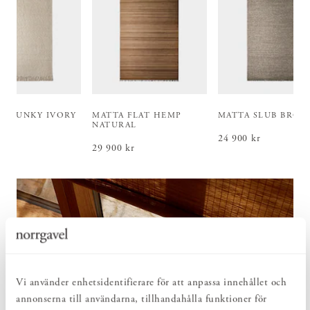
 CHUNKY IVORY
MATTA FLAT HEMP
MATTA SLUB BRO
NATURAL
kr
 900 kr
Pris
24 900 kr
:
24 900 kr
Pris
29 900 kr
:
29 900 kr
Vi använder enhetsidentifierare för att anpassa innehållet och
annonserna till användarna, tillhandahålla funktioner för