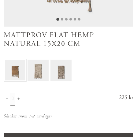
MATTPROV FLAT HEMP
NATURAL 15X20 CM
Pris
225 kr
:
225 kr
Skickas inom 1-2 vardagar