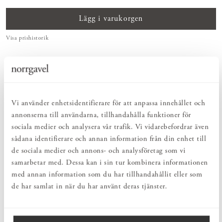
Lägg i varukorgen
Visa prishistorik
ENKELT & UTSÖKT
Hos oss hittar du ett kurerat sortiment av inredning som gör vardagslivet
både enkelt och vackert.
NATURLIGT & LÅNGSIKTIGT
Vi använder enhetsidentifierare för att anpassa innehållet och
Bruksföremål och inredningsdetaljer som genomgående är tillverkade av
hållbara naturmaterial.
annonserna till användarna, tillhandahålla funktioner för
sociala medier och analysera vår trafik. Vi vidarebefordrar även
sådana identifierare och annan information från din enhet till
PRODUKTBESKRIVNING
de sociala medier och annons- och analysföretag som vi
Mattprov av ullmattan Plain i klassiskt grått. Den handvävda ullen
samarbetar med. Dessa kan i sin tur kombinera informationen
har en slitstark och smutsavvisande yta. Med ett mattprov blir det
med annan information som du har tillhandahållit eller som
lätt att prova sig fram i hemmets miljö. Du kan känna materialet,
de har samlat in när du har använt deras tjänster.
betrakta kulören i olika ljus och fundera i lugn och ro – ett stöd för
ett mer genomtänkt val.