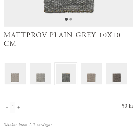
MATTPROV PLAIN GREY 10X10
CM
Pris
50 kr
:
50 kr
Skickas inom 1-2 vardagar