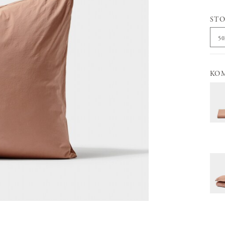
STO
5
KO