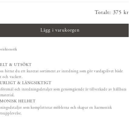
Totalt
:
Pris
375 kr
:
375 kr
Lägg i varukorgen
prishistorik
ELT & UTSÖKT
ss hittar du ett kurerat sortiment av inredning som gör vardagslivet både
t och vackert.
URLIGT & LÅNGSIKTIGT
föremål och inredningsdetaljer som genomgående är tillverkade av hållbara
material.
MONISK HELHET
ningsdetaljer som kompletterar möblerna och skapar en harmonisk
tsupplevelse.