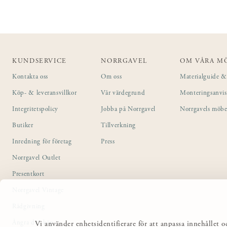
KUNDSERVICE
NORRGAVEL
OM VÅRA M
Kontakta oss
Om oss
Materialguide & 
Köp- & leveransvillkor
Vår värdegrund
Monteringsanvi
Integritetspolicy
Jobba på Norrgavel
Norrgavels möbe
Butiker
Tillverkning
Inredning för företag
Press
Norrgavel Outlet
Presentkort
Norrgavel Vintage
Rådgivning
Ångra ditt köp
Vi använder enhetsidentifierare för att anpassa innehållet o