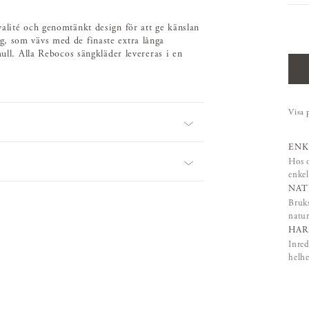
alité och genomtänkt design för att ge känslan
g, som vävs med de finaste extra långa
mull. Alla Rebocos sängkläder levereras i en
Visa 
ENK
Hos o
enkel
NAT
Bruks
natur
HAR
Inred
helhe