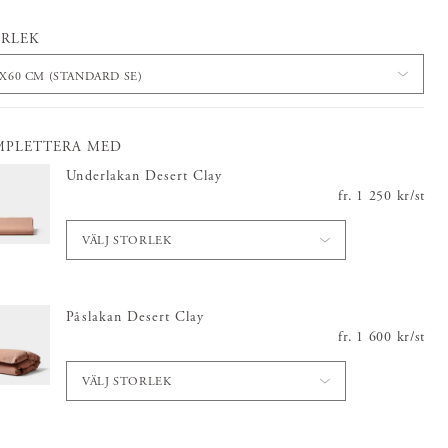
RLEK
0X60 CM (STANDARD SE)
MPLETTERA MED
Underlakan Desert Clay
fr.
Pris
1 250 kr
:
1 250 kr
/
st
VÄLJ STORLEK
Påslakan Desert Clay
fr.
Pris
1 600 kr
:
1 600 kr
/
st
VÄLJ STORLEK