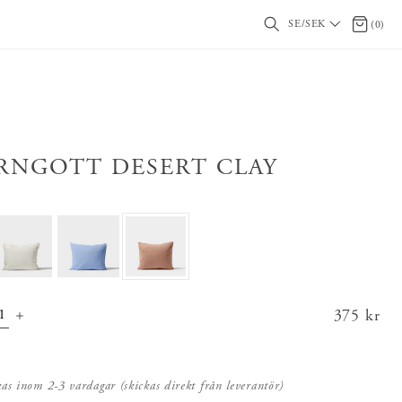
SE/SEK
0 artikl
(
0
)
RNGOTT DESERT CLAY
Pris
375 kr
:
375 kr
kas inom 2-3 vardagar (skickas direkt från leverantör)