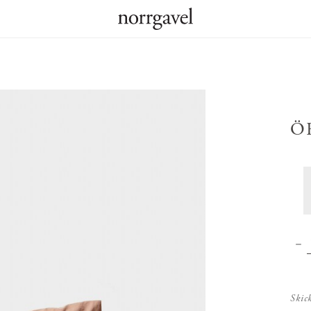
Ö
Skic