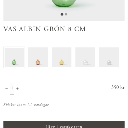
VAS ALBIN GRÖN 8 CM
Pris
350 kr
:
350 kr
Skickas inom 1-2 vardagar
Lägg i varukorgen