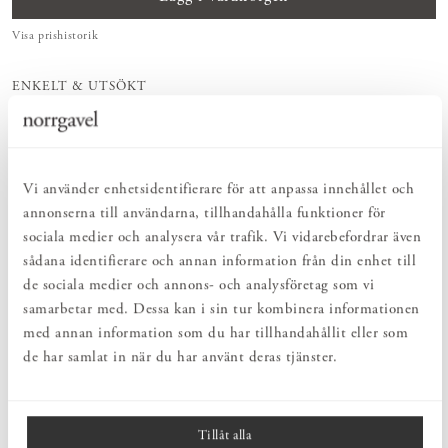
Visa prishistorik
ENKELT & UTSÖKT
Hos oss hittar du ett kurerat sortiment av inredning som gör vardagslivet
både enkelt och vackert.
NATURLIGT & LÅNGSIKTIGT
Bruksföremål och inredningsdetaljer som genomgående är tillverkade av
hållbara naturmaterial.
Vi använder enhetsidentifierare för att anpassa innehållet och
HARMONISK HELHET
annonserna till användarna, tillhandahålla funktioner för
Inredningsdetaljer som kompletterar möblerna och skapar en harmonisk
sociala medier och analysera vår trafik. Vi vidarebefordrar även
helhetsupplevelse.
sådana identifierare och annan information från din enhet till
de sociala medier och annons- och analysföretag som vi
samarbetar med. Dessa kan i sin tur kombinera informationen
PRODUKTBESKRIVNING
med annan information som du har tillhandahållit eller som
Vas Albin är formgiven av Ebba von Wachenfeldt och tillverkas i
de har samlat in när du har använt deras tjänster.
handblåst glas, vilket gör varje vas unik. Den lilla storleken gör den
enkel att placera på hyllor, bord eller fönsterbrädor. Vasen fungerar
både ensam och tillsammans med andra små vaser och passar för
enstaka snittblommor eller som dekorativ detalj.
Tillåt alla