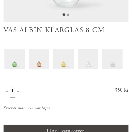
VAS ALBIN KLARGLAS 8 CM
Pris
350 kr
:
350 kr
Skickas inom 1-2 vardagar
Lägg i varukorgen