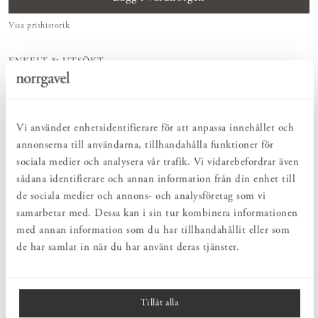
Visa prishistorik
ENKELT & UTSÖKT
Hos oss hittar du ett kurerat sortiment av inredning som gör vardagslivet
både enkelt och vackert.
NATURLIGT & LÅNGSIKTIGT
Bruksföremål och inredningsdetaljer som genomgående är tillverkade av
Vi använder enhetsidentifierare för att anpassa innehållet och
hållbara naturmaterial.
annonserna till användarna, tillhandahålla funktioner för
HARMONISK HELHET
sociala medier och analysera vår trafik. Vi vidarebefordrar även
Inredningsdetaljer som kompletterar möblerna och skapar en harmonisk
helhetsupplevelse.
sådana identifierare och annan information från din enhet till
de sociala medier och annons- och analysföretag som vi
samarbetar med. Dessa kan i sin tur kombinera informationen
PRODUKTBESKRIVNING
med annan information som du har tillhandahållit eller som
Vas Albin är formgiven av Ebba von Wachenfeldt och tillverkas i
de har samlat in när du har använt deras tjänster.
handblåst glas, vilket gör varje vas unik. Den lilla vasen fungerar
både ensam och tillsammans med andra små vaser och kan
användas för enstaka snittblommor eller som dekorativ detalj.
Tillåt alla