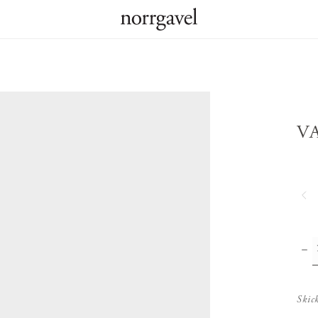
V
Skic