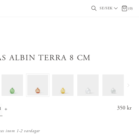
SE/SEK
0 artikl
(
0
)
AS ALBIN TERRA 8 CM
Pris
350 kr
:
350 k
r
kas inom 1-2 vardagar