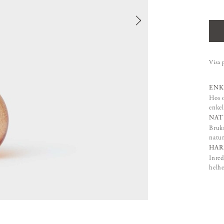
Visa 
ENK
Hos o
enkel
NAT
Bruks
natur
HAR
Inred
helhe