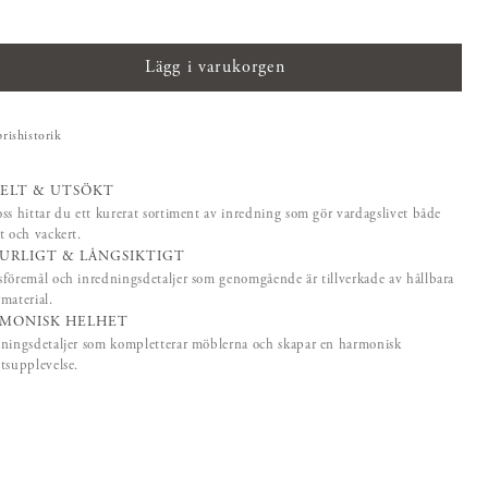
Lägg i varukorgen
prishistorik
ELT & UTSÖKT
ss hittar du ett kurerat sortiment av inredning som gör vardagslivet både
t och vackert.
URLIGT & LÅNGSIKTIGT
föremål och inredningsdetaljer som genomgående är tillverkade av hållbara
material.
MONISK HELHET
ningsdetaljer som kompletterar möblerna och skapar en harmonisk
tsupplevelse.