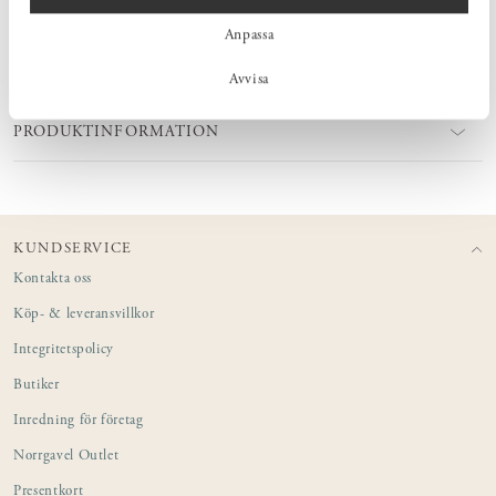
Din kärlek till avokado kan leva vidare långt efter att du ätit en;
spara bara kärnan, odla den och upptäck det extraordinära trädet
Anpassa
inuti.
Avvisa
PRODUKTINFORMATION
KUNDSERVICE
Kontakta oss
Köp- & leveransvillkor
Integritetspolicy
Butiker
Inredning för företag
Norrgavel Outlet
Presentkort