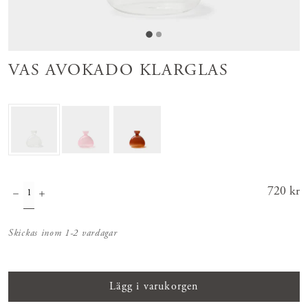
VAS AVOKADO KLARGLAS
Pris
720 kr
:
720 kr
Skickas inom 1-2 vardagar
Lägg i varukorgen