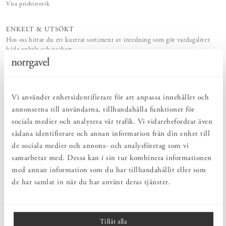
Visa prishistorik
ENKELT & UTSÖKT
Hos oss hittar du ett kurerat sortiment av inredning som gör vardagslivet
både enkelt och vackert.
NATURLIGT & LÅNGSIKTIGT
Bruksföremål och inredningsdetaljer som genomgående är tillverkade av
hållbara naturmaterial.
Vi använder enhetsidentifierare för att anpassa innehållet och
annonserna till användarna, tillhandahålla funktioner för
PRODUKTBESKRIVNING
sociala medier och analysera vår trafik. Vi vidarebefordrar även
Denna avokadovas från Ilex Studio erbjuder ett stilrent och
sådana identifierare och annan information från din enhet till
minimalistiskt sätt att odla din egen avokadoplanta. Den tidlösa
de sociala medier och annons- och analysföretag som vi
designen låter dig följa avokadokärnans utveckling, från första rot
samarbetar med. Dessa kan i sin tur kombinera informationen
till spirande planta, samtidigt som vasens form förstärker rötternas
växt.
med annan information som du har tillhandahållit eller som
de har samlat in när du har använt deras tjänster.
Ilex Studio har förenklat den traditionella odlingsmetoden genom
att undvika tandpetarna och istället låta vasens öppning hålla
kärnan torr medan rötterna fritt kan utvecklas.
Tillåt alla