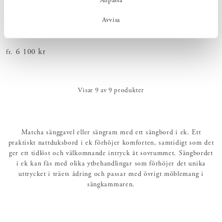
Anpassa
Avvisa
LITET BORD MED LÅDA
Pris
6 100 kr
:
6 100 kr
fr.
Visar
9
av
9
produkter
Matcha sänggavel eller sängram med ett sängbord i ek. Ett
praktiskt nattduksbord i ek förhöjer komforten, samtidigt som det
ger ett tidlöst och välkomnande intryck åt sovrummet. Sängbordet
i ek kan fås med olika ytbehandlingar som förhöjer det unika
uttrycket i träets ådring och passar med övrigt möblemang i
sängkammaren.