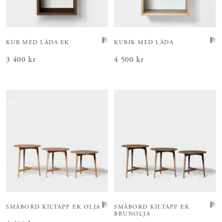
KUB MED LÅDA EK
KUBIK MED LÅDA
Pris
3 400 kr
:
3 400 kr
Pris
4 500 kr
:
4 500 kr
SMÅBORD KILTAPP EK OLJA
SMÅBORD KILTAPP EK
BRUNOLJA