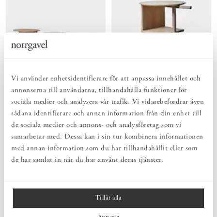
Vi använder enhetsidentifierare för att anpassa innehållet och
annonserna till användarna, tillhandahålla funktioner för
SMÅBORD KILTAPP EK
TIDNINGSRULLBORD EK
VITOLJA
sociala medier och analysera vår trafik. Vi vidarebefordrar även
Pris
5 100 kr
:
5 100 kr
sådana identifierare och annan information från din enhet till
Pris
4 400 kr
:
4 400 kr
de sociala medier och annons- och analysföretag som vi
samarbetar med. Dessa kan i sin tur kombinera informationen
med annan information som du har tillhandahållit eller som
de har samlat in när du har använt deras tjänster.
Tillåt alla