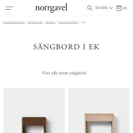
SE/SEK
0 artikl
(
0
)
NORRGAVEL
MÖBLER
BORD
SÄNGBORD
EK
SÄNGBORD I EK
Visa allt inom sängbord