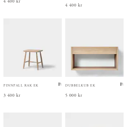
Pris
4 400 kr
:
4 400 kr
Pris
4 400 kr
:
4 400 kr
PINNPALL RAK EK
DUBBELKUB EK
Pris
3 400 kr
:
3 400 kr
Pris
5 000 kr
:
5 000 kr