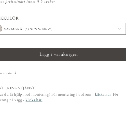
kas preliminärt inom 3-5 veckor
CKKULÖR
VARMGRÅ 17 (NCS S2002-Y)
Lägg i varukorgen
prishistorik
TERINGSTJÄNST
ar du få hjälp med montering? För montering i badrum -
klicka här
. För
ering på vägg -
klicka här.