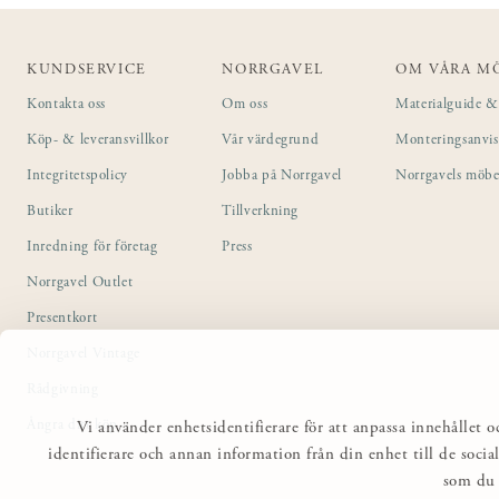
KUNDSERVICE
NORRGAVEL
OM VÅRA M
Kontakta oss
Om oss
Materialguide & 
Köp- & leveransvillkor
Vår värdegrund
Monteringsanvi
Integritetspolicy
Jobba på Norrgavel
Norrgavels möbe
Butiker
Tillverkning
Inredning för företag
Press
Norrgavel Outlet
Presentkort
Norrgavel Vintage
Rådgivning
Ångra ditt köp
Vi använder enhetsidentifierare för att anpassa innehållet o
identifierare och annan information från din enhet till de so
som du 