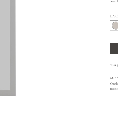
Skic
LA
Visa 
MON
Önsk
mont