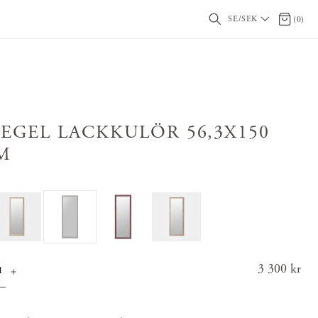
SE/SEK
0 artikl
(
0
)
PEGEL LACKKULÖR 56,3X150
M
Pris
3 300 kr
:
3 300 k
r