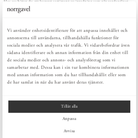
Hos oss hittar du ett kurerat sortiment av inredning som gör vardagslivet
både enkelt och vackert.
NATURLIGT & LÅNGSIKTIGT
Bruksföremål och inredningsdetaljer som genomgående är tillverkade av
hållbara naturmaterial.
Vi använder enhetsidentifierare för att anpassa innehållet och
annonserna till användarna, tillhandahålla funktioner för
sociala medier och analysera vår trafik. Vi vidarebefordrar även
PRODUKTBESKRIVNING
sådana identifierare och annan information från din enhet till
Denna förzinkade expander används för att montera Sparring
de sociala medier och annons- och analysföretag som vi
hyllsystem på en gipsvägg. Tänk på att förborra med lagom
samarbetar med. Dessa kan i sin tur kombinera informationen
dimension för pluggen - hålet ska endast vara så stort att man med
visst motstånd kan trycka in pluggen i väggen.
med annan information som du har tillhandahållit eller som
de har samlat in när du har använt deras tjänster.
MÅTT
Tillåt alla
PRODUKTINFORMATION
Anpassa
Avvisa