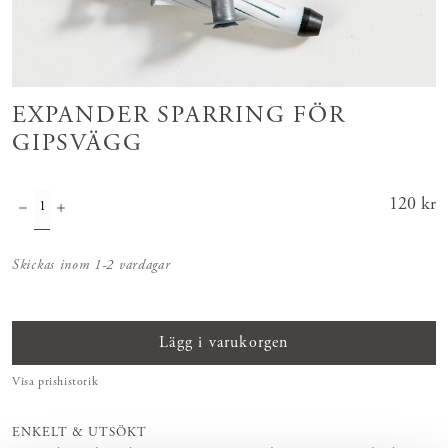
EXPANDER SPARRING FÖR
GIPSVÄGG
Pris
120 kr
:
120 kr
Skickas inom 1-2 vardagar
Lägg i varukorgen
Visa prishistorik
ENKELT & UTSÖKT