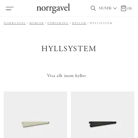
SE/SEK
0 artikl
(
0
)
NORRGAVEL
MÖBLER
FÖRVARING
HYLLOR
HYLLSYSTEM
HYLLSYSTEM
Visa allt inom hyllor