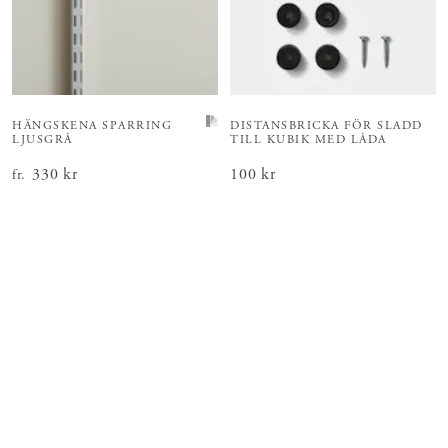
HÄNGSKENA SPARRING
DISTANSBRICKA FÖR SLADD
LJUSGRÅ
TILL KUBIK MED LÅDA
Pris
330 kr
:
330 kr
Pris
100 kr
:
100 kr
fr.