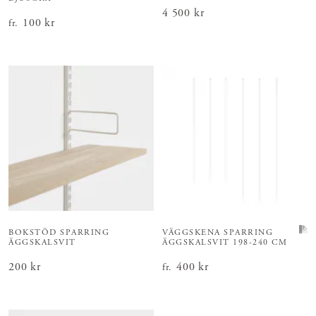
Pris
4 500 kr
:
4 500 kr
Pris
100 kr
:
100 kr
fr.
BOKSTÖD SPARRING
VÄGGSKENA SPARRING
ÄGGSKALSVIT
ÄGGSKALSVIT 198-240 CM
Pris
200 kr
:
200 kr
Pris
400 kr
:
400 kr
fr.