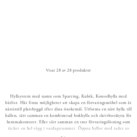
Visar
28
av
28
produkter
Hyllsystem med namn som Sparring, Kubik, Konsolhylla med
bärlist. Här finns möjligheter att skapa en förvaringsmöbel som är
nästintill platsbyggd efter dina önskemål. Utforma en nätt hylla till
hallen, sätt samman en kombinerad bokhylla och skrivbordsyta för
hemmakontoret. Eller sätt samman en stor förvaringslösning som
täcker en hel vägg i vardagsrummet. Öppna hyllor med rader av
böcker och kreativa stilleben eller avskalad ordning med luckor