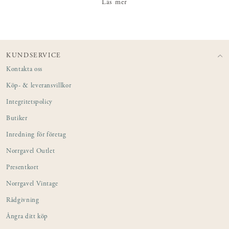
Läs mer
och lådor. Skapa ett hållbart och vackert hyllsystem som är
skräddarsytt för just ditt hem. Förvaring som rymmer både
personlighet och tidlös design.
KUNDSERVICE
Kontakta oss
Köp- & leveransvillkor
Integritetspolicy
Butiker
Inredning för företag
Norrgavel Outlet
Presentkort
Norrgavel Vintage
Rådgivning
Ångra ditt köp