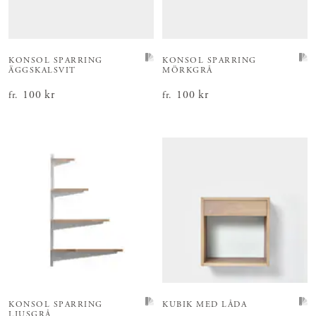
KONSOL SPARRING
KONSOL SPARRING
ÄGGSKALSVIT
MÖRKGRÅ
Pris
100 kr
:
100 kr
Pris
100 kr
:
100 kr
fr.
fr.
KONSOL SPARRING
KUBIK MED LÅDA
LJUSGRÅ