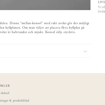
LIV
Vi ti
livsl
 delen. Denna “mellan-konsol” med rakt avslut gör det möjligt
lan hyllplanen. Om man väljer att placera flera hyllplan på
avslut är halvrundat och mjukt. Konsol säljs styckvis.
ÖBLER
skötsel
sningar & produktblad