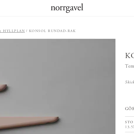
& HYLLPLAN
KONSOL RUNDAD-RAK
K
Tem
Skic
GÖR
STO
13,