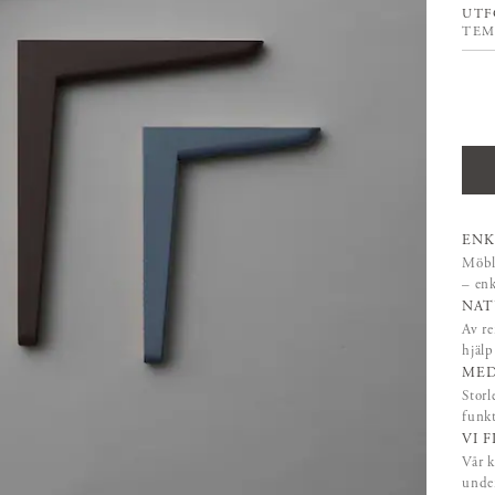
UTF
TEM
Pris
ENK
Möble
– enk
NAT
Av re
hjäl
MED
Storl
funk
VI 
Vår k
under