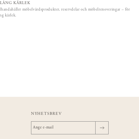
SLÅNG KÄRLEK
llhandahåller möbelvårdsprodukter, reservdelar och möbelrenoveringar – för
ång kärlek.
NYHETSBREV