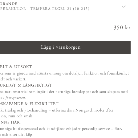
ÖRANDE
PERAKULÖR - TEMPERA TEGEL 21 (10-215)
350 kr
:
350 kr
Lägg i varukorgen
ELT & UTSÖKT
r som är gjorda med största omsorg om detaljer, funktion och formskönhet
elt och vackert.
URLIGT & LÅNGSIKTIGT
na naturmaterial som ingår i det naturliga kretsloppet och som skapats med
p av
fotosyntesen
.
SKAPANDE & FLEXIBILITET
ek, träslag och ytbehandling – utforma dina Norrgavelmöbler efter
tion, rum och smak.
FINNS HÄR!
unniga butikspersonal och kundtjänst erbjuder personlig service – före,
 och efter ditt köp.