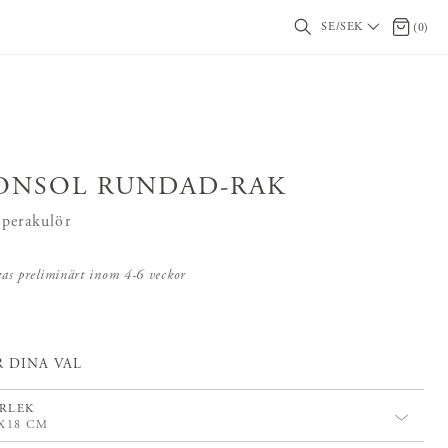
SE/SEK
0 artikl
(
0
)
ONSOL RUNDAD-RAK
perakulör
kas preliminärt inom
4-6
veckor
 DINA VAL
RLEK
5X18 CM