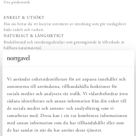
Visa prishistorik
ENKELT & UTSÖKT
Hos oss hittar du ett kurerat sortiment av inredning som gör vardagslivet
både enkelt och vackert.
NATURLIGT & LÅNGSIKTIGT
Bruksföremål och inredningsdetaljer som genomgående är tillverkade av
hållbara naturmaterial.
HARMONISK HELHET
Inredningsdetaljer som kompletterar möblerna och skapar en harmonisk
helhetsupplevelse.
Vi använder enhetsidentifierare för att anpassa innehållet och
annonserna till användarna, tillhandahålla funktioner för
PRODUKTBESKRIVNING
sociala medier och analysera vår trafik. Vi vidarebefordrar även
Kroklist Vertikal är en liten hängare som får plats även om
sådana identifierare och annan information från din enhet till
utrymmet är trångt. En perfekt krok för väskan, jackan,
kökshandduken eller morgonrocken. Detta är en mjukt lekfull och
de sociala medier och annons- och analysföretag som vi
samtidigt tidlöst formgiven krok som även passar bra på rad jämte
samarbetar med. Dessa kan i sin tur kombinera informationen
varandra. En praktisk liten minimöbel för hemmets alla rum. En
med annan information som du har tillhandahållit eller som
vacker inredningsdetalj som enkelt skapar ordning och reda.
de har samlat in när du har använt deras tjänster.
Kroklist Vertikal kan fås i olika träslag. Välj att behålla den