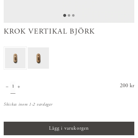
KROK VERTIKAL BJÖRK
Pris
200 kr
:
200 kr
Skickas inom 1-2 vardagar
Lägg i varukorgen