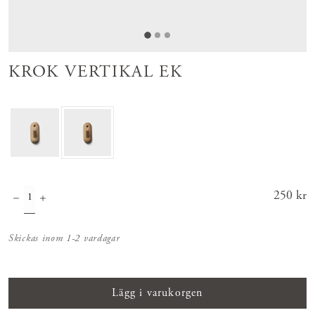
KROK VERTIKAL EK
Pris
250 kr
:
250 kr
Skickas inom 1-2 vardagar
Lägg i varukorgen