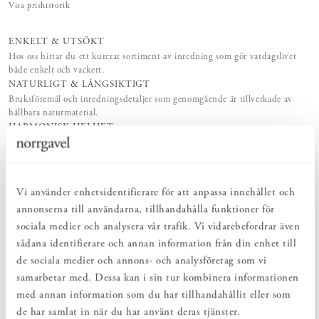
Visa prishistorik
ENKELT & UTSÖKT
Hos oss hittar du ett kurerat sortiment av inredning som gör vardagslivet
både enkelt och vackert.
NATURLIGT & LÅNGSIKTIGT
Bruksföremål och inredningsdetaljer som genomgående är tillverkade av
hållbara naturmaterial.
HARMONISK HELHET
Inredningsdetaljer som kompletterar möblerna och skapar en harmonisk
helhetsupplevelse.
Vi använder enhetsidentifierare för att anpassa innehållet och
PRODUKTBESKRIVNING
annonserna till användarna, tillhandahålla funktioner för
sociala medier och analysera vår trafik. Vi vidarebefordrar även
En perfekt krok för kökshandduken, laptopväskan, hundkopplet
eller skohornet. Kroklist Vertikal är en smidig liten hängare som
sådana identifierare och annan information från din enhet till
ryms även om det är ont om plats. En mjukt lekfull och samtidigt
de sociala medier och annons- och analysföretag som vi
tidlöst formgiven krok som med fördel placeras på rad jämte
samarbetar med. Dessa kan i sin tur kombinera informationen
varandra. Kroklist Vertikal är en praktisk liten minimöbel för
hemmets alla rum. En vacker inredningsdetalj som kan fås i olika
med annan information som du har tillhandahållit eller som
träslag. Välj att behålla den obehandlad eller ytbehandla enkelt själv.
de har samlat in när du har använt deras tjänster.