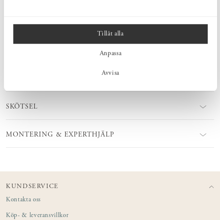
Produkter för ytbehandling hittar du hos oss. Monteras enkelt med
skruv anpassad till det material som väggarna i ditt hem består av.
Tillåt alla
MÅTT
Anpassa
Avvisa
PRODUKTINFORMATION
SKÖTSEL
MONTERING & EXPERTHJÄLP
KUNDSERVICE
Kontakta oss
Köp- & leveransvillkor