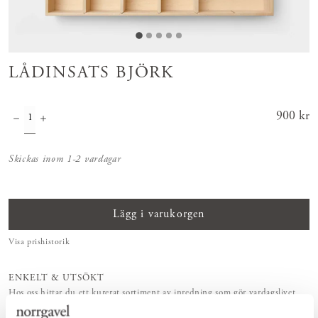
LÅDINSATS BJÖRK
Pris
900 kr
:
900 kr
Skickas inom 1-2 vardagar
Lägg i varukorgen
Visa prishistorik
ENKELT & UTSÖKT
Hos oss hittar du ett kurerat sortiment av inredning som gör vardagslivet
både enkelt och vackert.