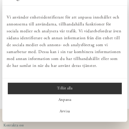
NATURLIGT & LÅNGSIKTIGT
Bruksföremål och inredningsdetaljer som genomgående är tillverkade av
hållbara naturmaterial.
Vi använder enhetsidentifierare för att anpassa innehållet och
HARMONISK HELHET
annonserna till användarna, tillhandahålla funktioner för
Inredningsdetaljer som kompletterar möblerna och skapar en harmonisk
helhetsupplevelse.
sociala medier och analysera vår trafik. Vi vidarebefordrar även
sådana identifierare och annan information från din enhet till
de sociala medier och annons- och analysföretag som vi
PRODUKTBESKRIVNING
samarbetar med. Dessa kan i sin tur kombinera informationen
Insats med flyttbara fack. Tillverkas i björk som lämnas
med annan information som du har tillhandahållit eller som
obehandlad.
de har samlat in när du har använt deras tjänster.
MÅTT
Tillåt alla
Anpassa
Avvisa
KUNDSERVICE
Kontakta oss