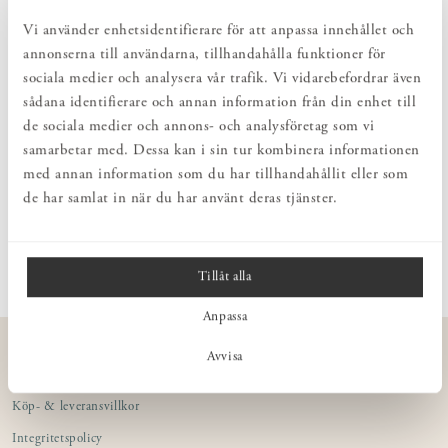
Visa prishistorik
Vi använder enhetsidentifierare för att anpassa innehållet och
annonserna till användarna, tillhandahålla funktioner för
sociala medier och analysera vår trafik. Vi vidarebefordrar även
PRODUKTBESKRIVNING
sådana identifierare och annan information från din enhet till
Litet färgprov med äggoljetempera målat på papper för att lättare
de sociala medier och annons- och analysföretag som vi
kunna bestämma möbelkulör. Tänk på att ett litet prov skiljer sig
samarbetar med. Dessa kan i sin tur kombinera informationen
från hur färgen uppfattas på en större yta.
med annan information som du har tillhandahållit eller som
de har samlat in när du har använt deras tjänster.
MÅTT
Tillåt alla
Anpassa
KUNDSERVICE
Avvisa
Kontakta oss
Köp- & leveransvillkor
Integritetspolicy