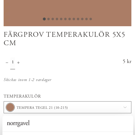
FÄRGPROV TEMPERAKULÖR 5X5
CM
Pris
5 kr
:
5 kr
Skickas inom 1-2 vardagar
TEMPERAKULÖR
TEMPERA TEGEL 21 (10-215)
Lägg i varukorgen