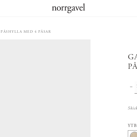
 PÅSHYLLA MED 4 PÅSAR
G
P
Skic
YT