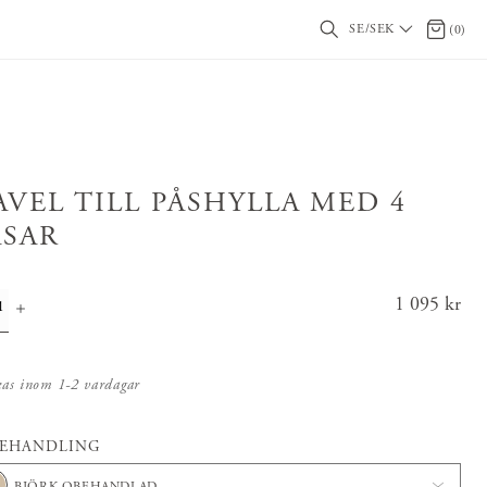
SE/SEK
0 artikl
(
0
)
AVEL TILL PÅSHYLLA MED 4
ÅSAR
Pris
1 095 kr
:
1 095 k
r
kas inom 1-2 vardagar
BEHANDLING
BJÖRK OBEHANDLAD