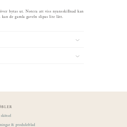
över bytas ut. Notera att viss nyansskillnad kan
an de gamla gaveln slipas lite lätt.
ÖBLER
skötsel
sningar & produktblad