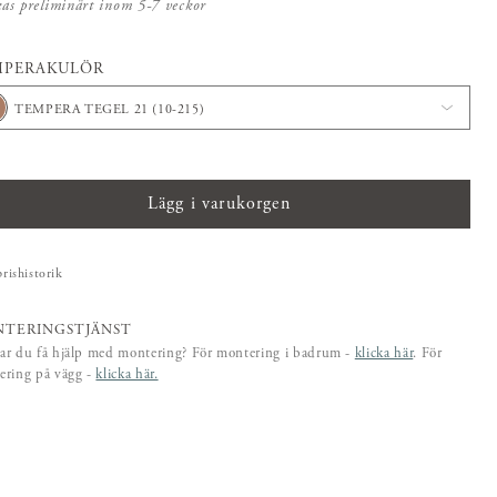
kas preliminärt inom 5-7 veckor
MPERAKULÖR
TEMPERA TEGEL 21 (10-215)
Lägg i varukorgen
prishistorik
TERINGSTJÄNST
ar du få hjälp med montering? För montering i badrum -
klicka här
. För
ering på vägg -
klicka här.