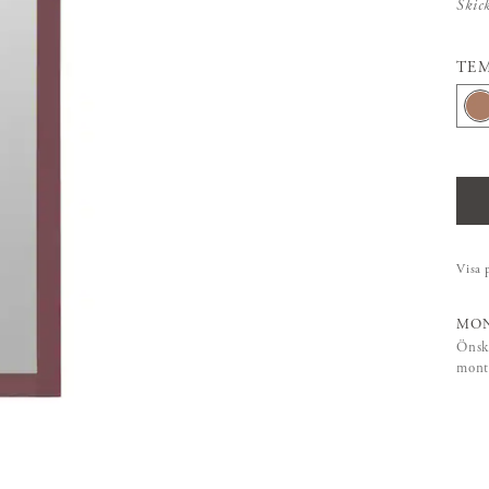
Skic
TE
Visa 
MON
Önsk
mont