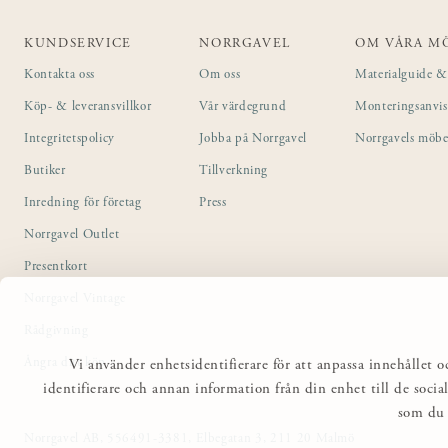
KUNDSERVICE
NORRGAVEL
OM VÅRA M
Kontakta oss
Om oss
Materialguide & 
Köp- & leveransvillkor
Vår värdegrund
Monteringsanvi
Integritetspolicy
Jobba på Norrgavel
Norrgavels möbe
Butiker
Tillverkning
Inredning för företag
Press
Norrgavel Outlet
Presentkort
Norrgavel Vintage
Rådgivning
Ångra ditt köp
Vi använder enhetsidentifierare för att anpassa innehållet o
identifierare och annan information från din enhet till de so
som du 
Norrgavel AB, 556491-3381, Elbegatan 3, 211 20 Malmö