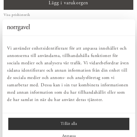
Lägg i varukorgen
Visa prishistorik
RENT INNEHÅLL
Omsorgsfullt utvalda ingredienser som ingår i det naturliga kretsloppet –
för minimal klimatpåverkan.
Vi använder enhetsidentifierare för att anpassa innehållet och
EFFEKTIVT
annonserna till användarna, tillhandahålla funktioner för
Rengör, vårdar och underhåller på bästa tänkbara sätt – naturlig vård med
rent samvete.
sociala medier och analysera vår trafik. Vi vidarebefordrar även
SKONSAMT
sådana identifierare och annan information från din enhet till
Behagligt och skonsamt med naturens egen kraft. För en hälsosam och
de sociala medier och annons- och analysföretag som vi
hållbar vardag.
samarbetar med. Dessa kan i sin tur kombinera informationen
med annan information som du har tillhandahållit eller som
de har samlat in när du har använt deras tjänster.
PRODUKTBESKRIVNING
En mjukgörande flytande tvål med naturliga organiska ingredienser,
som rengör och vårdar alla hudtyper. Berikad med ekologisk
neroliolja och ekologisk aloe vera med sin åtråvärda återfuktande
Tillåt alla
och lugnande effekt på huden.
Anpassa