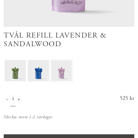
TVÅL REFILL LAVENDER &
SANDALWOOD
Pris
525 kr
:
525 kr
Skickas inom 1-2 vardagar