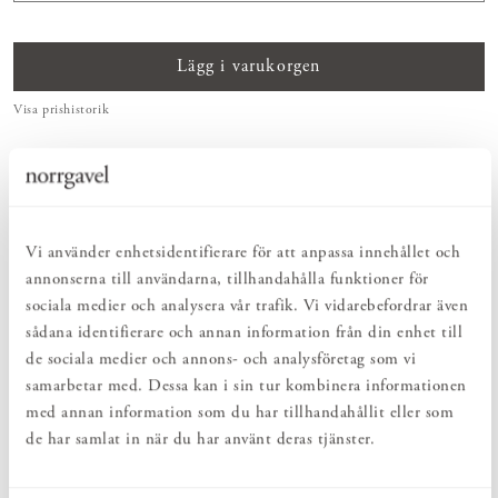
Lägg i varukorgen
Visa prishistorik
MONTERINGSTJÄNST
Önskar du få hjälp med montering? För montering i badrum -
klicka här
.
För montering på vägg -
klicka här.
Vi använder enhetsidentifierare för att anpassa innehållet och
annonserna till användarna, tillhandahålla funktioner för
PRODUKTBESKRIVNING
sociala medier och analysera vår trafik. Vi vidarebefordrar även
Stilren spegel i massiv ek. Speglar är nästan lite magiska – de
sådana identifierare och annan information från din enhet till
skapar rymd och reflekterar ljus. Inred med avskalade och tidlösa
de sociala medier och annons- och analysföretag som vi
speglar som harmonierar med den övriga inredningen. Passar såväl
i badrummet, hallen eller i sovrummet.
samarbetar med. Dessa kan i sin tur kombinera informationen
med annan information som du har tillhandahållit eller som
På bilden visas spegeln i obehandlad ek.
de har samlat in när du har använt deras tjänster.