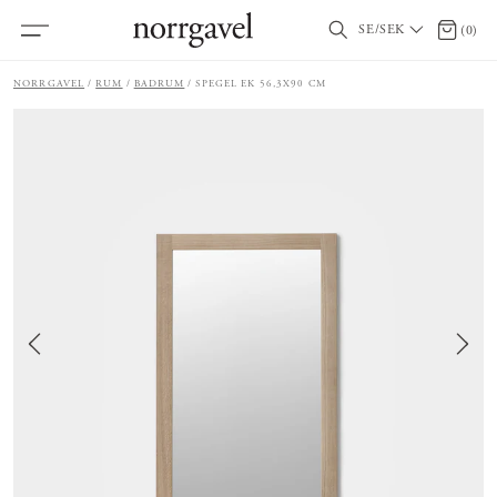
SE/SEK
0 artik
(
0
)
NORRGAVEL
RUM
BADRUM
SPEGEL EK 56,3X90 CM