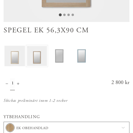
SPEGEL EK 56,3X90 CM
Pris
2 800 kr
:
2 800 kr
Skickas preliminärt inom 1-2 veckor
YTBEHANDLING
EK OBEHANDLAD