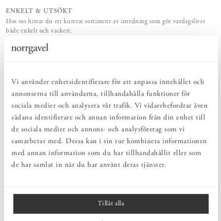
ENKELT & UTSÖKT
Hos oss hittar du ett kurerat sortiment av inredning som gör vardagslivet
både enkelt och vackert.
NATURLIGT & LÅNGSIKTIGT
Bruksföremål och inredningsdetaljer som genomgående är tillverkade av
hållbara naturmaterial.
HARMONISK HELHET
Inredningsdetaljer som kompletterar möblerna och skapar en harmonisk
Vi använder enhetsidentifierare för att anpassa innehållet och
helhetsupplevelse.
annonserna till användarna, tillhandahålla funktioner för
sociala medier och analysera vår trafik. Vi vidarebefordrar även
sådana identifierare och annan information från din enhet till
PRODUKTBESKRIVNING
de sociala medier och annons- och analysföretag som vi
Bezzy 138 är en liten och nätt läslampa från svenska
Zlamp
som
samarbetar med. Dessa kan i sin tur kombinera informationen
monteras på väggen. Lampan har riktbar skärm och ger maximalt
med annan information som du har tillhandahållit eller som
ljus utan att blända.
de har samlat in när du har använt deras tjänster.
MÅTT
Tillåt alla