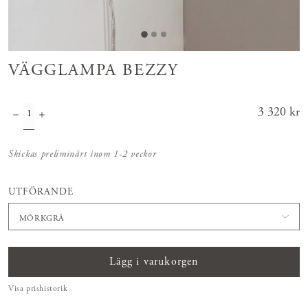
VÄGGLAMPA BEZZY
Pris
3 320 kr
:
3 320 kr
Skickas preliminärt inom 1-2 veckor
UTFÖRANDE
MÖRKGRÅ
Lägg i varukorgen
Visa prishistorik