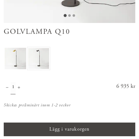
GOLVLAMPA Q10
Pris
6 935 kr
:
6 935 kr
Skickas preliminärt inom 1-2 veckor
Lägg i varukorgen