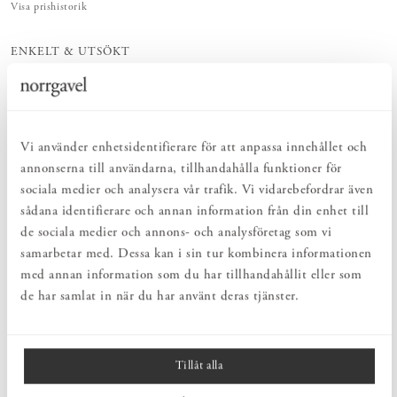
Visa prishistorik
ENKELT & UTSÖKT
Hos oss hittar du ett kurerat sortiment av inredning som gör vardagslivet
både enkelt och vackert.
NATURLIGT & LÅNGSIKTIGT
Bruksföremål och inredningsdetaljer som genomgående är tillverkade av
hållbara naturmaterial.
Vi använder enhetsidentifierare för att anpassa innehållet och
HARMONISK HELHET
annonserna till användarna, tillhandahålla funktioner för
Inredningsdetaljer som kompletterar möblerna och skapar en harmonisk
sociala medier och analysera vår trafik. Vi vidarebefordrar även
helhetsupplevelse.
sådana identifierare och annan information från din enhet till
de sociala medier och annons- och analysföretag som vi
PRODUKTBESKRIVNING
samarbetar med. Dessa kan i sin tur kombinera informationen
med annan information som du har tillhandahållit eller som
Golvlampa Q 10-443 är en praktisk läslampa från svenska
Zlamp
.
de har samlat in när du har använt deras tjänster.
Diskret elegant form i pulverlackat stål. Justeras enkel för att höja
eller sänka skärmen. Lampan släcks och tänds genom en diskret
knapp på skärmens topp.
Tillåt alla