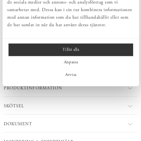
de sociala medier och annons- och analysföretag som vi
samarbetar med. Dessa kan i sin tur kombinera informationen
PRODUKTBESKRIVNING
med annan information som du har tillhandahållit eller som
de har samlat in när du har använt deras tjänster.
Kapp- och skohylla hjälper till att skapa ordning och reda i hallen.
Norrgavels kapphylla får ofta plats trots att element och proppskåp
sitter i vägen. Skohylla skapar ordning och reda med dubbla
skohyllor som håller golvet fritt.
Tillåt alla
Anpassa
MÅTT
Avvisa
PRODUKTINFORMATION
SKÖTSEL
DOKUMENT