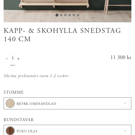
KAPP- & SKOHYLLA SNEDSTAG
140 CM
Pris
11 300 kr
:
11 300 kr
Skickas preliminärt inom 1-2 veckor
STOMME
BJÖRK OBEHANDLAD
RUNDSTAVAR
FURU OLJA