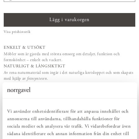
Lägg i varukorgen
Visa prishistorik
ENKELT & UTSÖKT
Möbler som är gjorda med största omsorg om detaljer, funktion och
formskönhet – enkelt och vackert.
NATURLIGT & LÅNGSIKTIGT
Av rena naturmaterial som ingår i det naturliga kretsloppet och som skapats
med hjälp av
fotosyntesen
.
MEDSKAPANDE & FLEXIBILITET
Storlek, träslag och ytbehandling – utforma dina Norrgavelmöbler efter
funktion, rum och smak.
VI FINNS HÄR!
Vår kunniga butikspersonal och kundtjänst erbjuder personlig service –
Vi använder enhetsidentifierare för att anpassa innehållet och
före, under och efter ditt köp.
annonserna till användarna, tillhandahålla funktioner för
LIVSLÅNG KÄRLEK
sociala medier och analysera vår trafik. Vi vidarebefordrar även
Vi tillhandahåller möbelvårdsprodukter, reservdelar och möbelrenoveringar
sådana identifierare och annan information från din enhet till
– för livslång kärlek.