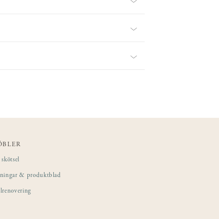
ÖBLER
skötsel
sningar & produktblad
lrenovering