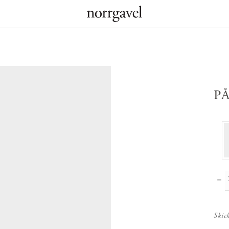
P
Skic