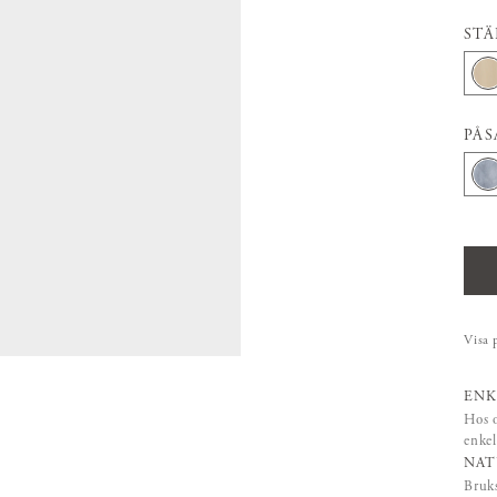
STÄ
PÅS
Visa 
ENK
Hos o
enkel
NAT
Bruks