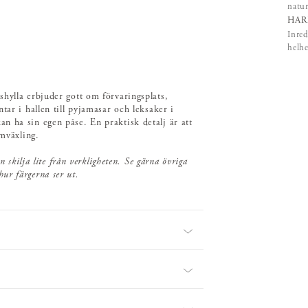
natur
HAR
Inred
helhe
hylla erbjuder gott om förvaringsplats,
tar i hallen till pyjamasar och leksaker i
n ha sin egen påse. En praktisk detalj är att
omväxling.
 skilja lite från verkligheten. Se gärna övriga
hur färgerna ser ut.