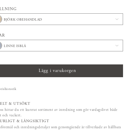
LLNING
BJÖRK OBEHANDLAD
AR
LINNE ISBLÅ
Lägg i varukorgen
prishistorik
ELT & UTSÖKT
ss hittar du ett kurerat sortiment av inredning som gör vardagslivet både
t och vackert.
URLIGT & LÅNGSIKTIGT
föremål och inredningsdetaljer som genomgående är tillverkade av hållbara