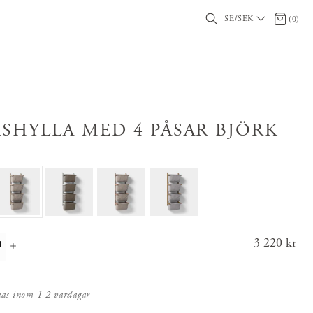
SE/SEK
0 artikl
(
0
)
ÅSHYLLA MED 4 PÅSAR BJÖRK
Pris
3 220 kr
:
3 220 k
r
kas inom 1-2 vardagar