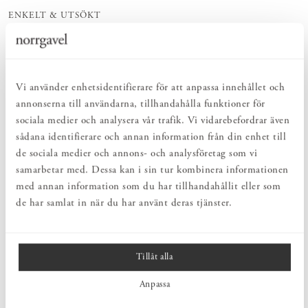
ENKELT & UTSÖKT
Hos oss hittar du ett kurerat sortiment av inredning som gör vardagslivet
både enkelt och vackert.
NATURLIGT & LÅNGSIKTIGT
Bruksföremål och inredningsdetaljer som genomgående är tillverkade av
hållbara naturmaterial.
Vi använder enhetsidentifierare för att anpassa innehållet och
annonserna till användarna, tillhandahålla funktioner för
sociala medier och analysera vår trafik. Vi vidarebefordrar även
PRODUKTBESKRIVNING
sådana identifierare och annan information från din enhet till
Smidesljusstake i olika höjder från Hemslöjdsprodukter.
de sociala medier och annons- och analysföretag som vi
Ljusstakarna finns i flera olika höjder vilket gör att de passar lika
samarbetar med. Dessa kan i sin tur kombinera informationen
bra på bordet som på golvet. För att få fram den matta ytan som
med annan information som du har tillhandahållit eller som
skyddar järnet från att rosta linoljebränns produkterna. Detta är ett
de har samlat in när du har använt deras tjänster.
traditionellt sätt för ytbehandling av järn.
Tillåt alla
MÅTT
Anpassa
PRODUKTINFORMATION