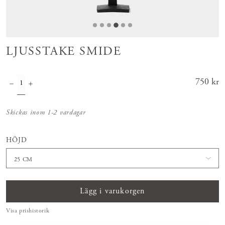
LJUSSTAKE SMIDE
Pris
750 kr
:
750 kr
Skickas inom 1-2 vardagar
HÖJD
25 CM
Lägg i varukorgen
Visa prishistorik