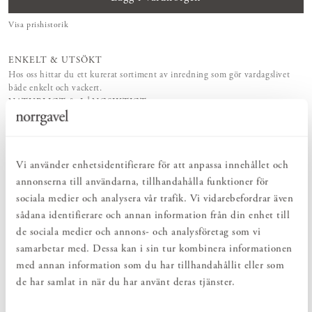
Visa prishistorik
ENKELT & UTSÖKT
Hos oss hittar du ett kurerat sortiment av inredning som gör vardagslivet
både enkelt och vackert.
NATURLIGT & LÅNGSIKTIGT
Bruksföremål och inredningsdetaljer som genomgående är tillverkade av
hållbara naturmaterial.
HARMONISK HELHET
Inredningsdetaljer som kompletterar möblerna och skapar en harmonisk
Vi använder enhetsidentifierare för att anpassa innehållet och
helhetsupplevelse.
annonserna till användarna, tillhandahålla funktioner för
sociala medier och analysera vår trafik. Vi vidarebefordrar även
sådana identifierare och annan information från din enhet till
PRODUKTBESKRIVNING
de sociala medier och annons- och analysföretag som vi
Skål i antracitgrått stengods med rå utsida och glaserad insida i
samarbetar med. Dessa kan i sin tur kombinera informationen
halvtransparent vit glasyr. Tillverkad av Annica Gjerstad i hennes
med annan information som du har tillhandahållit eller som
keramikverkstad i Skänninge. Skålen har en diameter på cirka 15
cm och en höjd på cirka 5 cm. Alla mått är ungefärliga, då form
de har samlat in när du har använt deras tjänster.
och storlek kan förändras något under tork- och brännprocessen,
exempelvis kan brämet höja eller sänka sig. Varje skål får därmed