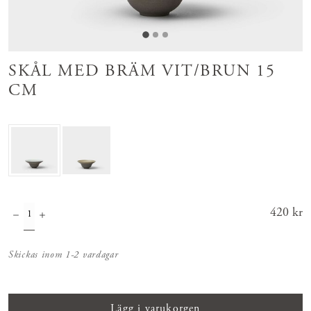
SKÅL MED BRÄM VIT/BRUN 15
CM
Pris
420 kr
:
420 kr
Skickas inom 1-2 vardagar
Lägg i varukorgen