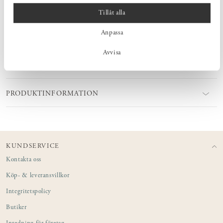
och yta förekommer. Godset tål både diskmaskin och
Tillåt alla
mikrovågsugn. För att bevara glasyrens yta över tid rekommenderas
ett milt maskindiskmedel.
Anpassa
Avvisa
MÅTT
PRODUKTINFORMATION
KUNDSERVICE
Kontakta oss
Köp- & leveransvillkor
Integritetspolicy
Butiker