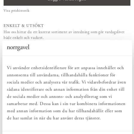
Visa prishistorik
ENKELT & UTSÖKT
Hos oss hittar du ett kurerat sortiment av inredning som gör vardagslivet
både enkelt och vackert.
NATURLIGT & LÅNGSIKTIGT
Bruksföremål och inredningsdetaljer som genomgående är tillverkade av
hållbara naturmaterial.
HARMONISK HELHET
Vi använder enhetsidentifierare för att anpassa innehållet och
Inredningsdetaljer som kompletterar möblerna och skapar en harmonisk
helhetsupplevelse.
annonserna till användarna, tillhandahålla funktioner för
sociala medier och analysera vår trafik. Vi vidarebefordrar även
sådana identifierare och annan information från din enhet till
PRODUKTBESKRIVNING
de sociala medier och annons- och analysföretag som vi
Större skål i antracitgrått stengods med rå utsida och glaserad
samarbetar med. Dessa kan i sin tur kombinera informationen
insida i halvtransparent vit glasyr. Tillverkad av Annica Gjerstad i
med annan information som du har tillhandahållit eller som
hennes keramikverkstad i Skänninge. Alla mått är ungefärliga, då
de har samlat in när du har använt deras tjänster.
form och storlek kan förändras något under tork- och
brännprocessen, exempelvis kan brämet höja eller sänka sig. Varje
skål får därmed ett eget uttryck, och naturliga variationer i glasyr