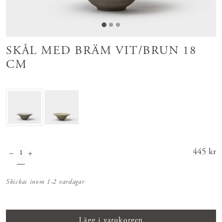
SKÅL MED BRÄM VIT/BRUN 18
CM
Pris
445 kr
:
445 kr
Skickas inom 1-2 vardagar
Lägg i varukorgen