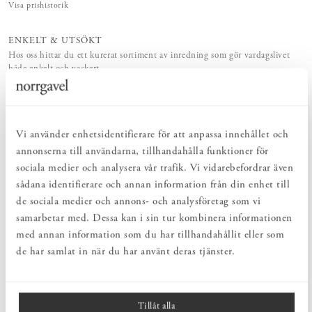
Visa prishistorik
ENKELT & UTSÖKT
Hos oss hittar du ett kurerat sortiment av inredning som gör vardagslivet
både enkelt och vackert.
NATURLIGT & LÅNGSIKTIGT
Bruksföremål och inredningsdetaljer som genomgående är tillverkade av
hållbara naturmaterial.
Vi använder enhetsidentifierare för att anpassa innehållet och
annonserna till användarna, tillhandahålla funktioner för
PRODUKTBESKRIVNING
sociala medier och analysera vår trafik. Vi vidarebefordrar även
Kvadratisk tändsticksask från Archivist Gallery, framtagen i
sådana identifierare och annan information från din enhet till
samarbete med Wanderlust Paper Co. Dessa stora tändsticksaskar
de sociala medier och annons- och analysföretag som vi
har både en praktisk och estetisk funktion. Asken är en fin
samarbetar med. Dessa kan i sin tur kombinera informationen
inredningsdetalj i hemmet och är också den perfekta presenten.
Askarna innehåller 125 st långa tändstickor.
med annan information som du har tillhandahållit eller som
de har samlat in när du har använt deras tjänster.
Archivist Gallery grundades i England 1998. Som namnet antyder
var det i naturhistoriska museets arkiv det först började. Även om
arkiven har förändrats har entusiasmen för jakt på bilder inte
försvunnit.
Tillåt alla