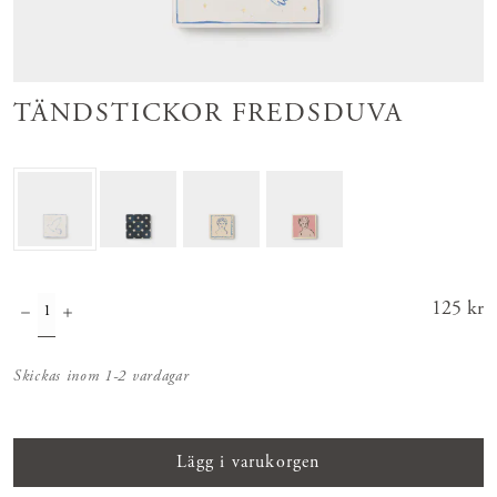
TÄNDSTICKOR FREDSDUVA
Pris
125 kr
:
125 kr
Skickas inom 1-2 vardagar
Lägg i varukorgen