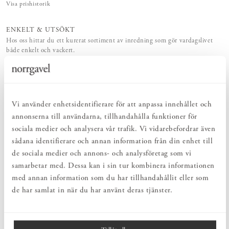
Visa prishistorik
ENKELT & UTSÖKT
Hos oss hittar du ett kurerat sortiment av inredning som gör vardagslivet
både enkelt och vackert.
NATURLIGT & LÅNGSIKTIGT
Bruksföremål och inredningsdetaljer som genomgående är tillverkade av
hållbara naturmaterial.
HARMONISK HELHET
Inredningsdetaljer som kompletterar möblerna och skapar en harmonisk
Vi använder enhetsidentifierare för att anpassa innehållet och
helhetsupplevelse.
annonserna till användarna, tillhandahålla funktioner för
sociala medier och analysera vår trafik. Vi vidarebefordrar även
sådana identifierare och annan information från din enhet till
PRODUKTBESKRIVNING
de sociala medier och annons- och analysföretag som vi
Tekopp i högbränt lergods med en vit glasyr. Tillverkad av Annica
samarbetar med. Dessa kan i sin tur kombinera informationen
Gjerstad i hennes keramikverkstad i Skänninge. Koppen har en
med annan information som du har tillhandahållit eller som
diameter på cirka 12,5 cm och en höjd på cirka 9 cm. Alla mått är
de har samlat in när du har använt deras tjänster.
ungefärliga, då form och storlek kan variera något under tork- och
brännprocessen. Varje kopp får därmed ett eget uttryck, och
naturliga variationer i glasyr och yta förekommer. Den tål både
diskmaskin och mikrovågsugn. För att bevara glasyren över tid