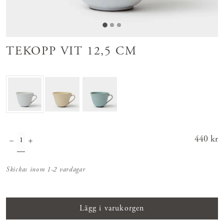
TEKOPP VIT 12,5 CM
Pris
440 kr
:
440 kr
Skickas inom 1-2 vardagar
Lägg i varukorgen