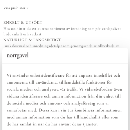
Visa prishistorik
ENKELT & UTSÖKT
Hos oss hittar du ett kurerat sortiment av inredning som gör vardagslivet
både enkelt och vackert.
NATURLIGT & LÅNGSIKTIGT
Bruksföremål och inredningsdetaljer som genomgående är tillverkade av
hållbara naturmaterial.
PRODUKTBESKRIVNING
Vi använder enhetsidentifierare för att anpassa innehållet och
Vas Kolonn liten ingår i Vas-serien Kolonn från Skrufs Glasbruk,
annonserna till användarna, tillhandahålla funktioner för
formgiven av Carina Seth Andersson. Serien togs fram i samband
sociala medier och analysera vår trafik. Vi vidarebefordrar även
med Stockholms Nationalmuseums nyöppning oktober 2018.
sådana identifierare och annan information från din enhet till
Designen är enkel och tidlös för att passa de flesta hem. Vasen är
handblåst av Skrufs glasblåsare i Småland, vilket gör att varje vas är
de sociala medier och annons- och analysföretag som vi
unik. Kolonn-vasen finns i tre olika storlekar för att passa olika
samarbetar med. Dessa kan i sin tur kombinera informationen
typer av buketter eller enstaka kvistar.
med annan information som du har tillhandahållit eller som
de har samlat in när du har använt deras tjänster.
Skruf Glasbruk är en svensk glasbrukstillverkare med en rik