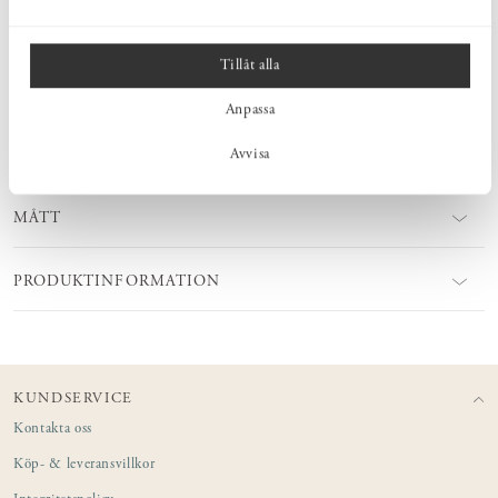
historia inom handblåst glasproduktion. Företaget, som etablerades
1897, ligger i Skruf, en by i Småland. Skruf Glasbruk är
välrenommerat för sin höga kvalitet och sitt gedigna
hantverkskunnande i glastillverkning. Genom att använda
Tillåt alla
traditionella tekniker skapar de unika och estetiskt tilltalande
glasprodukter. Varje glasobjekt är handblåst av erfarna glasblåsare,
Anpassa
vilket gör varje produkt unik och personlig.
Avvisa
MÅTT
PRODUKTINFORMATION
KUNDSERVICE
Kontakta oss
Köp- & leveransvillkor