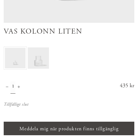
VAS KOLONN LITEN
Pris
435 kr
:
435 kr
Tillfälligt slut
Meddela mig när produkten finns tillgänglig