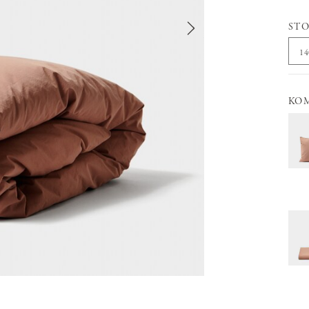
STO
1
KO