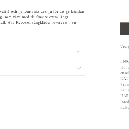
valité och genomtänkt design för att ge känslan
g, som vävs med de finaste extra långa
mull. Alla Rebocos sängkläder levereras i en
Visa 
ENK
Hos o
enkel
NAT
Bruks
natur
HAR
Inred
helhe