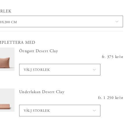
RLEK
40X200 CM
MPLETTERA MED
Örngott Desert Clay
fr.
Pris
375 kr
:
375 kr
/
st
VÄLJ STORLEK
Underlakan Desert Clay
fr.
Pris
1 250 kr
:
1 250 kr
/
st
VÄLJ STORLEK