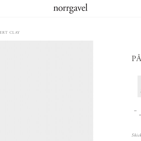
ERT CLAY
P
Skic