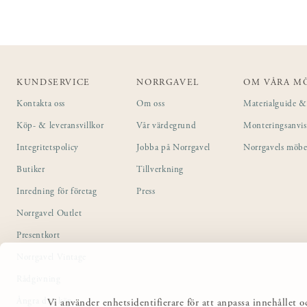
KUNDSERVICE
NORRGAVEL
OM VÅRA M
Kontakta oss
Om oss
Materialguide & 
Köp- & leveransvillkor
Vår värdegrund
Monteringsanvi
Integritetspolicy
Jobba på Norrgavel
Norrgavels möbe
Butiker
Tillverkning
Inredning för företag
Press
Norrgavel Outlet
Presentkort
Norrgavel Vintage
Rådgivning
Ångra ditt köp
Vi använder enhetsidentifierare för att anpassa innehållet o