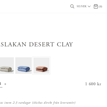
SE/SEK
0 artikl
(
0
)
ÅSLAKAN DESERT CLAY
Pris
1 600 kr
:
1 600 kr
kas inom 2-3 vardagar (skickas direkt från leverantör)