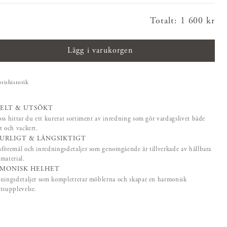
Totalt
:
Pris
1 600 kr
:
1 600 kr
Lägg i varukorgen
prishistorik
ELT & UTSÖKT
ss hittar du ett kurerat sortiment av inredning som gör vardagslivet både
t och vackert.
URLIGT & LÅNGSIKTIGT
föremål och inredningsdetaljer som genomgående är tillverkade av hållbara
material.
MONISK HELHET
ningsdetaljer som kompletterar möblerna och skapar en harmonisk
tsupplevelse.