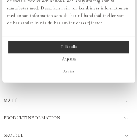
de sociala medier och annons- och analysföretag som vi
före, under och efter ditt köp.
samarbetar med. Dessa kan i sin tur kombinera informationen
LIVSLÅNG KÄRLEK
med annan information som du har tillhandahållit eller som
Vi tillhandahåller möbelvårdsprodukter, reservdelar och möbelrenoveringar
– för livslång kärlek.
de har samlat in när du har använt deras tjänster.
PRODUKTBESKRIVNING
Tillåt alla
Mått och form på denna fotpall kommer från fåtöljen Easy Chair.
Easy fotpall fungerar lika bra tillsammans med Easy Chair, soffan
Anpassa
eller som en fristående extrasittplats. En avskalad och tidlöst vacker
fotpall som är tillverkad av allra finaste naturmaterial – ett hantverk
Avvisa
som verkligen tål att detaljgranskas.
MÅTT
PRODUKTINFORMATION
SKÖTSEL