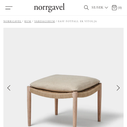
SE/SEK
0 artik
(
0
)
NORRGAVEL
RUM
VARDAGSRUM
EASY FOTPALL EK VITOLJA