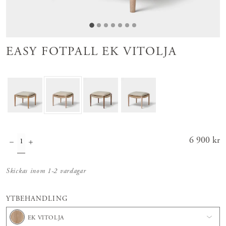
EASY FOTPALL EK VITOLJA
Pris
6 900 kr
:
6 900 kr
Skickas inom 1-2 vardagar
YTBEHANDLING
EK VITOLJA