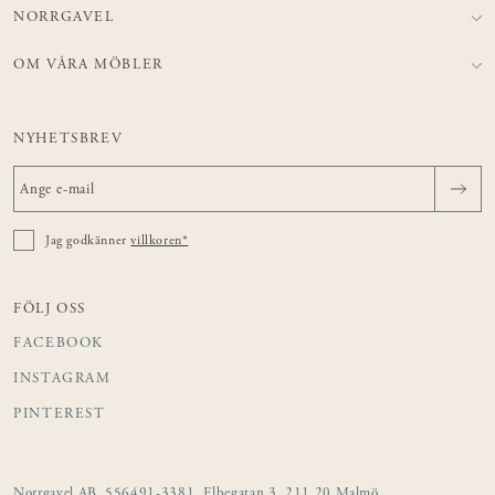
NORRGAVEL
OM VÅRA MÖBLER
NYHETSBREV
Jag godkänner
villkoren*
FÖLJ OSS
FACEBOOK
INSTAGRAM
PINTEREST
Norrgavel AB, 556491-3381, Elbegatan 3, 211 20 Malmö