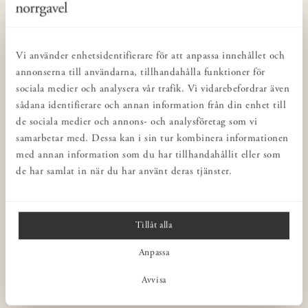
KUNDSERVICE
Kontakta oss
Köp- & leveransvillkor
Vi använder enhetsidentifierare för att anpassa innehållet och
Integritetspolicy
annonserna till användarna, tillhandahålla funktioner för
sociala medier och analysera vår trafik. Vi vidarebefordrar även
Butiker
sådana identifierare och annan information från din enhet till
Inredning för företag
de sociala medier och annons- och analysföretag som vi
Norrgavel Outlet
samarbetar med. Dessa kan i sin tur kombinera informationen
med annan information som du har tillhandahållit eller som
Presentkort
de har samlat in när du har använt deras tjänster.
Norrgavel Vintage
Rådgivning
Ångra ditt köp
Tillåt alla
Anpassa
NORRGAVEL
Avvisa
OM VÅRA MÖBLER