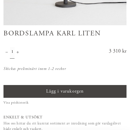
BORDSLAMPA KARL LITEN
Pris
3 310 kr
:
3 310 kr
Skickas preliminärt inom 1-2 veckor
Lägg i varukorgen
Visa prishistorik
ENKELT & UTSÖKT
Hos oss hittar du ett kurerat sortiment av inredning som gör vardagslivet
både enkelt och vackert.