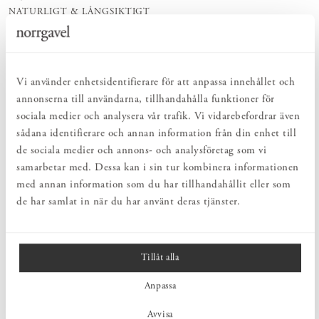
NATURLIGT & LÅNGSIKTIGT
Bruksföremål och inredningsdetaljer som genomgående är tillverkade av
hållbara naturmaterial.
HARMONISK HELHET
Inredningsdetaljer som kompletterar möblerna och skapar en harmonisk
Vi använder enhetsidentifierare för att anpassa innehållet och
helhetsupplevelse.
annonserna till användarna, tillhandahålla funktioner för
sociala medier och analysera vår trafik. Vi vidarebefordrar även
PRODUKTBESKRIVNING
sådana identifierare och annan information från din enhet till
de sociala medier och annons- och analysföretag som vi
Karl 925-1512 är en nätt och lättplacerad bordslampa i rå patinerad
samarbetar med. Dessa kan i sin tur kombinera informationen
mässing från svenska
Zlamp
. Passar fint in i olika miljöer, från
gamla patricervåningar till urbana lägenheter. Karl har på kort tid
med annan information som du har tillhandahållit eller som
kommit att bli en mycket omtyckt lampserie.
de har samlat in när du har använt deras tjänster.
MÅTT
Tillåt alla
Anpassa
PRODUKTINFORMATION
Avvisa