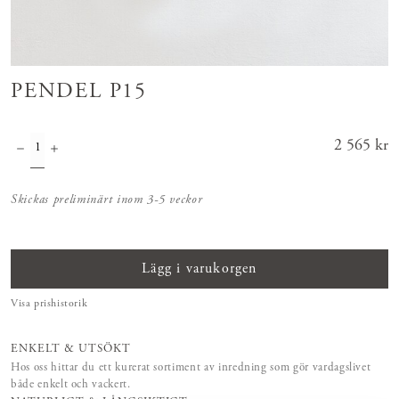
PENDEL P15
Pris
2 565 kr
:
2 565 kr
Skickas preliminärt inom 3-5 veckor
Lägg i varukorgen
Visa prishistorik
ENKELT & UTSÖKT
Hos oss hittar du ett kurerat sortiment av inredning som gör vardagslivet
både enkelt och vackert.