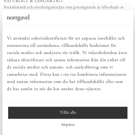
NATURLIGT & LÅNGSIKTIGT
Bruksföremål och inredningsdetaljer som genomgående är tillverkade av
hållbara naturmaterial.
HARMONISK HELHET
Inredningsdetaljer som kompletterar möblerna och skapar en harmonisk
helhetsupplevelse.
Vi använder enhetsidentifierare för att anpassa innehållet och
annonserna till användarna, tillhandahålla funktioner för
PRODUKTBESKRIVNING
sociala medier och analysera vår trafik. Vi vidarebefordrar även
sådana identifierare och annan information från din enhet till
Diskret pendel som bidrar med ett stilrent och samtidigt tidlöst
modernt uttryck till rummet. Pendel P 656-15 från
Zlamp
ger helt
de sociala medier och annons- och analysföretag som vi
bländfritt ljus med endast halvljus upptill som gör att lampan
samarbetar med. Dessa kan i sin tur kombinera informationen
påkallar lite diskret uppmärksamhet. "P" i lampans namn står för
med annan information som du har tillhandahållit eller som
plåt. Serien skulle lika gärna kunna döpas till "V" eftersom plåten
de har samlat in när du har använt deras tjänster.
till lampan är den samma som Volvo-bilar tillverkas av.
Tillåt alla
MÅTT
Anpassa
PRODUKTINFORMATION