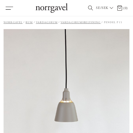
SE/SEK
0 artik
(
0
)
NORRGAVEL
RUM
VARDAGSRUM
VARDAGSRUMSBELYSNING
PENDEL P15