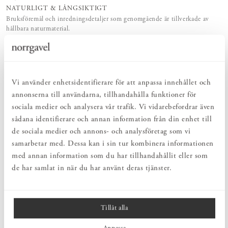
NATURLIGT & LÅNGSIKTIGT
Bruksföremål och inredningsdetaljer som genomgående är tillverkade av
hållbara naturmaterial.
HARMONISK HELHET
Inredningsdetaljer som kompletterar möblerna och skapar en harmonisk
helhetsupplevelse.
Vi använder enhetsidentifierare för att anpassa innehållet och
PRODUKTBESKRIVNING
annonserna till användarna, tillhandahålla funktioner för
sociala medier och analysera vår trafik. Vi vidarebefordrar även
Pendel Spiss från Zlamp, formgiven av Lars Bessfelt. En
sådana identifierare och annan information från din enhet till
pendellampa ger ett samlat ljus över bord eller i ett rum och bidrar
till en lugn och behaglig stämning i hemmet. Lampan har
de sociala medier och annons- och analysföretag som vi
metalldelar i stål med matt pulverlack. Skärmen är tillverkad i
samarbetar med. Dessa kan i sin tur kombinera informationen
miljövänlig polypropylenplast som beläggs med vitt mullbärspapper,
med annan information som du har tillhandahållit eller som
vilket ger ett mjukt och behagligt ljus. Lamporna från Zlamp
de har samlat in när du har använt deras tjänster.
tillverkas till största del i Sverige. Ett fåtal komponenter produceras
av noggrant utvalda fabriker i Europa. Skärmar och montering sker
hantverksmässigt i Anderslöv i Skåne.
Tillåt alla