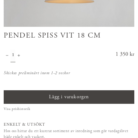
PENDEL SPISS VIT 18 CM
Pris
1 350 kr
:
1 350 kr
Skickas preliminärt inom 1-2 veckor
Lägg i varukorgen
Visa prishistorik
ENKELT & UTSÖKT
Hos oss hittar du ett kurerat sortiment av inredning som gör vardagslivet
både enkelt och vackert.