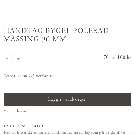
HANDTAG BYGEL POLERAD
MÄSSING 96 MM
Nuvarande
70 kr
100 kr
pris
:
70 kr
Tidigar
Skickas inom 1-2 vardagar
e pris
:
100 kr
Lägg i varukorgen
Visa prishistorik
ENKELT & UTSÖKT
Hos oss hittar du ett kurerat sortiment av inredning som gör vardagslivet