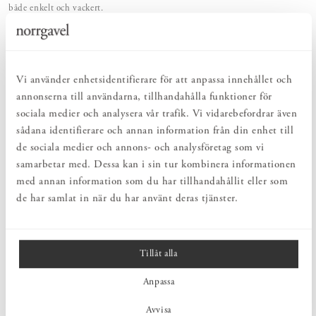
både enkelt och vackert.
NATURLIGT & LÅNGSIKTIGT
Bruksföremål och inredningsdetaljer som genomgående är tillverkade av
hållbara naturmaterial.
HARMONISK HELHET
Vi använder enhetsidentifierare för att anpassa innehållet och
Inredningsdetaljer som kompletterar möblerna och skapar en harmonisk
helhetsupplevelse.
annonserna till användarna, tillhandahålla funktioner för
sociala medier och analysera vår trafik. Vi vidarebefordrar även
sådana identifierare och annan information från din enhet till
PRODUKTBESKRIVNING
de sociala medier och annons- och analysföretag som vi
Handtag från Norrgavel i polerad mässing. En tidlös klassiker som
samarbetar med. Dessa kan i sin tur kombinera informationen
funnits med sedan starten och introduktionen av Norrgavels
med annan information som du har tillhandahållit eller som
förvaringsserie.
de har samlat in när du har använt deras tjänster.
MÅTT
Tillåt alla
Anpassa
PRODUKTINFORMATION
Avvisa