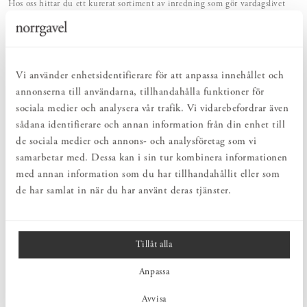
Hos oss hittar du ett kurerat sortiment av inredning som gör vardagslivet
både enkelt och vackert.
NATURLIGT & LÅNGSIKTIGT
Bruksföremål och inredningsdetaljer som genomgående är tillverkade av
hållbara naturmaterial.
HARMONISK HELHET
Vi använder enhetsidentifierare för att anpassa innehållet och
Inredningsdetaljer som kompletterar möblerna och skapar en harmonisk
annonserna till användarna, tillhandahålla funktioner för
helhetsupplevelse.
sociala medier och analysera vår trafik. Vi vidarebefordrar även
sådana identifierare och annan information från din enhet till
de sociala medier och annons- och analysföretag som vi
PRODUKTBESKRIVNING
samarbetar med. Dessa kan i sin tur kombinera informationen
Norrgavels handtag Bygel i förnicklad stål svept med naturgarvat
med annan information som du har tillhandahållit eller som
läder från svenska Tärnsjö garveri.
de har samlat in när du har använt deras tjänster.
MÅTT
Tillåt alla
Anpassa
PRODUKTINFORMATION
Avvisa