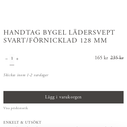
HANDTAG BYGEL LÄDERSVEPT
SVART/FÖRNICKLAD 128 MM
Nuvarande
165 kr
235 kr
pris
:
165 kr
Tidigar
Skickas inom 1-2 vardagar
e pris
:
235 kr
Lägg i varukorgen
Visa prishistorik
ENKELT & UTSÖKT