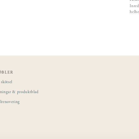
Inred
helhe
ÖBLER
skötsel
sningar & produktblad
lrenovering