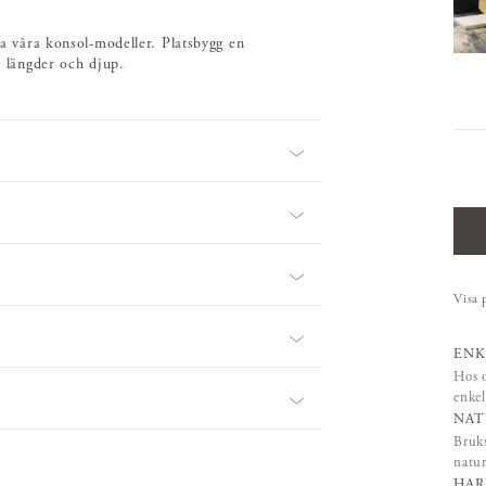
la våra konsol-modeller. Platsbygg en
a längder och djup.
Visa 
ENK
Hos o
enkel
NAT
Bruks
natur
HAR