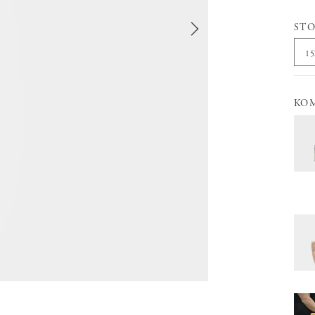
STO
1
KO