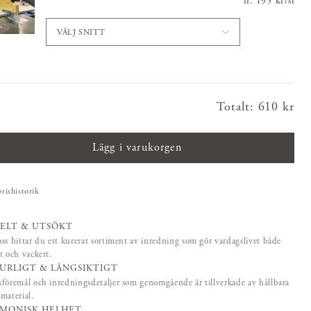
fr.
Pris
195 kr
:
195 kr
/
st
VÄLJ SNITT
Totalt
:
Pris
610 kr
:
610 kr
Lägg i varukorgen
prishistorik
ELT & UTSÖKT
ss hittar du ett kurerat sortiment av inredning som gör vardagslivet både
t och vackert.
URLIGT & LÅNGSIKTIGT
föremål och inredningsdetaljer som genomgående är tillverkade av hållbara
material.
MONISK HELHET