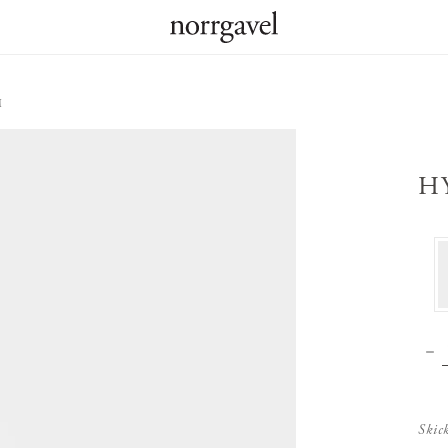
M
H
Skic