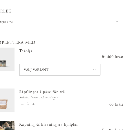
RLEK
5X90 CM
MPLETTERA MED
Träolja
fr.
Pris
400 kr
:
400 kr
/
st
VÄLJ VARIANT
Såpflingor i påse för trä
Skickas inom 1-2 vardagar
Pris
60 kr
:
/
60 kr
st
Kapning & klyvning av hyllplan