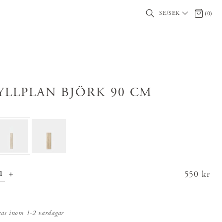
SE/SEK
0 artikl
(
0
)
YLLPLAN BJÖRK 90 CM
Pris
550 kr
:
550 kr
kas inom 1-2 vardagar