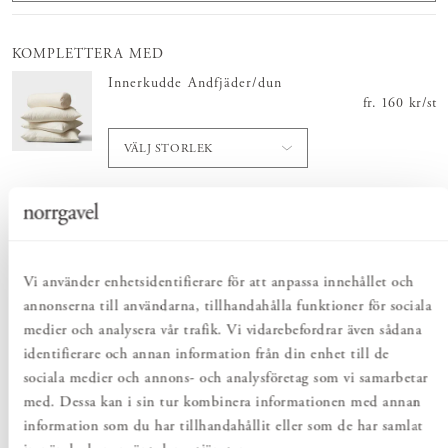
KOMPLETTERA MED
Innerkudde Andfjäder/dun
fr.
Pris
160 kr
:
160 
/
st
VÄLJ STORLEK
Totalt
:
Pris
1 200 kr
:
1 200 kr
Vi använder enhetsidentifierare för att anpassa innehållet och
annonserna till användarna, tillhandahålla funktioner för sociala
Lägg i varukorgen
medier och analysera vår trafik. Vi vidarebefordrar även sådana
identifierare och annan information från din enhet till de
sociala medier och annons- och analysföretag som vi samarbetar
PRODUKTBESKRIVNING
med. Dessa kan i sin tur kombinera informationen med annan
information som du har tillhandahållit eller som de har samlat
I ett nära samarbete med franska Caravane har Norrgavel tagit