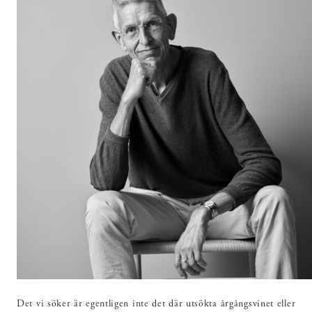
Det vi söker är egentligen inte det där utsökta årgångsvinet eller