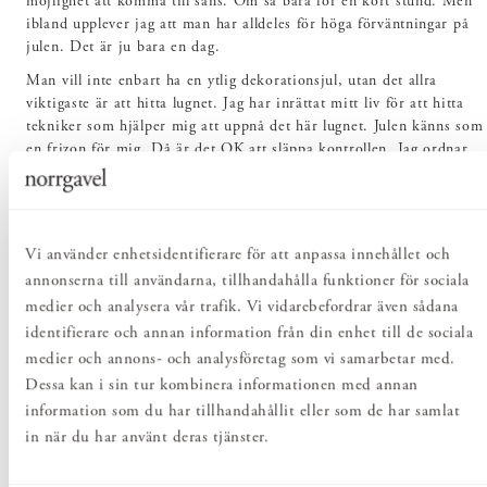
möjlighet att komma till sans. Om så bara för en kort stund. Men
ibland upplever jag att man har alldeles för höga förväntningar på
julen. Det är ju bara en dag.
Man vill inte enbart ha en ytlig dekorationsjul, utan det allra
viktigaste är att hitta lugnet. Jag har inrättat mitt liv för att hitta
tekniker som hjälper mig att uppnå det här lugnet. Julen känns som
en frizon för mig. Då är det OK att släppa kontrollen. Jag ordnar
och avslutar allt som har med jobbet att göra innan julen, så att jag
bara kan slappna av. Sedan ser jag vad som händer. Det är ett djupt
vilsamt förhållningssätt – att få möjlighet att bara vara här och nu.
När det handlar om juldekorationer undrar jag varför det ska vara
Vi använder enhetsidentifierare för att anpassa innehållet och
så mycket? Det räcker att sätta upp några adventsstjärnor och en
annonserna till användarna, tillhandahålla funktioner för sociala
julgran kanske. Hemma hos oss har vi istället grankvistar i en hög
medier och analysera vår trafik. Vi vidarebefordrar även sådana
vas. Det måste vara enkelt. Några hyacinter och julöl, det behövs
identifierare och annan information från din enhet till de sociala
verkligen inte mycket – inte av lathet eller för att det är obetydligt.
medier och annons- och analysföretag som vi samarbetar med.
Men vi behöver bli mer måttfulla utan att ägna oss åt förnekelse.
Dessa kan i sin tur kombinera informationen med annan
Det är samtidigt viktigt att behålla det lustfyllda kring
information som du har tillhandahållit eller som de har samlat
julen – både lustfyllt och hållbart på samma gång.
in när du har använt deras tjänster.
Släpp tankarna på en drömjul och var närvarande med det som är.
Då hittar man guldkornen i allt. Det är essensen av mindfulness –