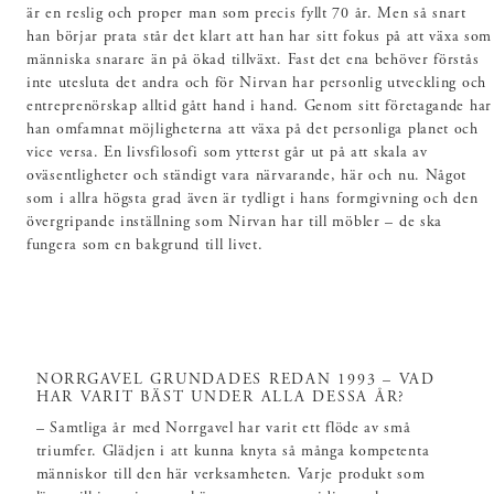
är en reslig och proper man som precis fyllt 70 år. Men så snart
han börjar prata står det klart att han har sitt fokus på att växa som
människa snarare än på ökad tillväxt. Fast det ena behöver förstås
inte utesluta det andra och för Nirvan har personlig utveckling och
entreprenörskap alltid gått hand i hand. Genom sitt företagande har
han omfamnat möjligheterna att växa på det personliga planet och
vice versa. En livsfilosofi som ytterst går ut på att skala av
oväsentligheter och ständigt vara närvarande, här och nu. Något
som i allra högsta grad även är tydligt i hans formgivning och den
övergripande inställning som Nirvan har till möbler – de ska
fungera som en bakgrund till livet.
NORRGAVEL GRUNDADES REDAN 1993 – VAD
HAR VARIT BÄST UNDER ALLA DESSA ÅR?
– Samtliga år med Norrgavel har varit ett flöde av små
triumfer. Glädjen i att kunna knyta så många kompetenta
människor till den här verksamheten. Varje produkt som