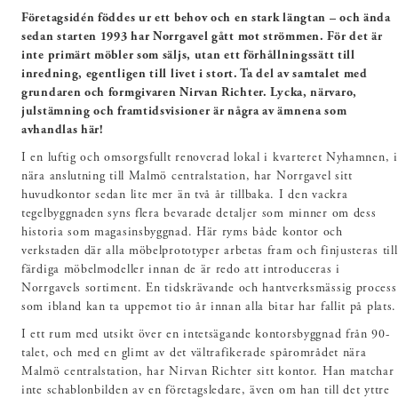
Företagsidén föddes ur ett behov och en stark längtan – och ända
sedan starten 1993 har Norrgavel gått mot strömmen. För det är
inte primärt möbler som säljs, utan ett förhållningssätt till
inredning, egentligen till livet i stort. Ta del av samtalet med
grundaren och formgivaren Nirvan Richter. Lycka, närvaro,
julstämning och framtidsvisioner är några av ämnena som
avhandlas här!
I en luftig och omsorgsfullt renoverad lokal i kvarteret Nyhamnen, i
nära anslutning till Malmö centralstation, har Norrgavel sitt
huvudkontor sedan lite mer än två år tillbaka. I den vackra
tegelbyggnaden syns flera bevarade detaljer som minner om dess
historia som magasinsbyggnad. Här ryms både kontor och
verkstaden där alla möbelprototyper arbetas fram och finjusteras till
färdiga möbelmodeller innan de är redo att introduceras i
Norrgavels sortiment. En tidskrävande och hantverksmässig process
som ibland kan ta uppemot tio år innan alla bitar har fallit på plats.
I ett rum med utsikt över en intetsägande kontorsbyggnad från 90-
talet, och med en glimt av det vältrafikerade spårområdet nära
Malmö centralstation, har Nirvan Richter sitt kontor. Han matchar
inte schablonbilden av en företagsledare, även om han till det yttre