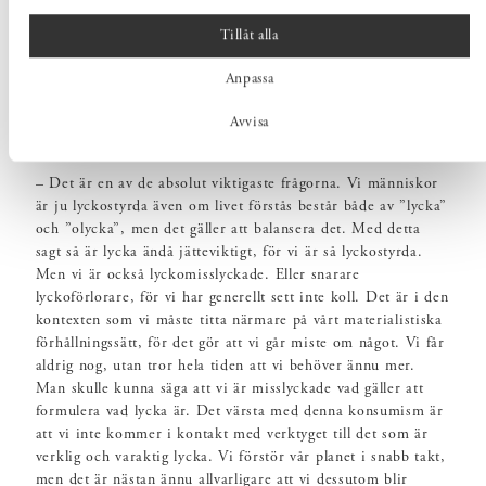
tanken om att vara här och nu, hela tiden.
Tillåt alla
Anpassa
Avvisa
LYCKA – VAD INNEBÄR DET FÖR DIG?
– Det är en av de absolut viktigaste frågorna. Vi människor
är ju lyckostyrda även om livet förstås består både av ”lycka”
och ”olycka”, men det gäller att balansera det. Med detta
sagt så är lycka ändå jätteviktigt, för vi är så lyckostyrda.
Men vi är också lyckomisslyckade. Eller snarare
lyckoförlorare, för vi har generellt sett inte koll. Det är i den
kontexten som vi måste titta närmare på vårt materialistiska
förhållningssätt, för det gör att vi går miste om något. Vi får
aldrig nog, utan tror hela tiden att vi behöver ännu mer.
Man skulle kunna säga att vi är misslyckade vad gäller att
formulera vad lycka är. Det värsta med denna konsumism är
att vi inte kommer i kontakt med verktyget till det som är
verklig och varaktig lycka. Vi förstör vår planet i snabb takt,
men det är nästan ännu allvarligare att vi dessutom blir