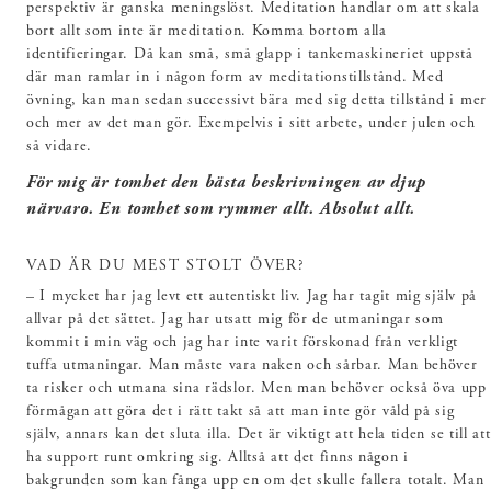
perspektiv är ganska meningslöst. Meditation handlar om att skala
bort allt som inte är meditation. Komma bortom alla
identifieringar. Då kan små, små glapp i tankemaskineriet uppstå
där man ramlar in i någon form av meditationstillstånd. Med
övning, kan man sedan successivt bära med sig detta tillstånd i mer
och mer av det man gör. Exempelvis i sitt arbete, under julen och
så vidare.
För mig är tomhet den bästa beskrivningen av djup
närvaro. En tomhet som rymmer allt. Absolut allt.
VAD ÄR DU MEST STOLT ÖVER?
– I mycket har jag levt ett autentiskt liv. Jag har tagit mig själv på
allvar på det sättet. Jag har utsatt mig för de utmaningar som
kommit i min väg och jag har inte varit förskonad från verkligt
tuffa utmaningar. Man måste vara naken och sårbar. Man behöver
ta risker och utmana sina rädslor. Men man behöver också öva upp
förmågan att göra det i rätt takt så att man inte gör våld på sig
själv, annars kan det sluta illa. Det är viktigt att hela tiden se till att
ha support runt omkring sig. Alltså att det finns någon i
bakgrunden som kan fånga upp en om det skulle fallera totalt. Man