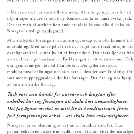
MEST NYTTA AV UNDER DINA ÅR MED NORRGAVEL?
– Min envishet har varit till stor nytta. Att inte ge upp bara för att
någon säger att det är omöjligt. Konsekvens är en annan viktig sak.
Det har varit så oerhört befriande att alltid kunna falla tillbaka på
Norrgavels tydliga
värdegrund
.
Min analytiska förmåga är en annan egenskap som ofta kommit till
användning. Med tanke på vår relativt begränsade försäljning är det
ovanligt att ändå kunna ha ett så brett utbud. Det särskiljer oss frå
andra aktörer på marknaden. Förklaringen är att vi tänker om. Och
om igen, samt gör rätt val från början. Det gäller storlekar,
modulsammanställningar och så vidare – detaljer som är viktiga för
sortimentsuppbyggnaden i det här företaget. Där har jag stor hjälp
av min analytiska förmåga.
Tack vare min känsla för närvaro och längtan efter
enkelhet har jag förmågan att skala bort oväsentligheter.
Det jag ägnar mycket av mitt liv åt i meditationen finns
ju i formgivningen också – att skala bort oväsentligheter.
Norrgavel är en blandning av det mina föräldrar stod för. Från
pappa; enkelheten, asketism, tydligheten, längtan efter det naturliga