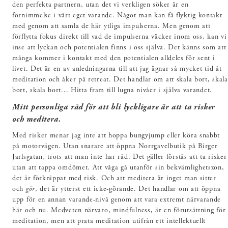
den perfekta partnern, utan det vi verkligen söker är en
förnimmelse i vårt eget varande. Något man kan få flyktig kontakt
med genom att samla de här ytliga impulserna. Men genom att
förflytta fokus direkt till vad de impulserna väcker inom oss, kan vi
inse att lyckan och potentialen finns i oss själva. Det känns som att
många kommer i kontakt med den potentialen alldeles för sent i
livet. Det är en av anledningarna till att jag ägnar så mycket tid åt
meditation och åker på retreat. Det handlar om att skala bort, skala
bort, skala bort... Hitta fram till lugna nivåer i själva varandet.
Mitt personliga råd för att bli lyckligare är att ta risker
och meditera.
Med risker menar jag inte att hoppa bungyjump eller köra snabbt
på motorvägen. Utan snarare att öppna Norrgavelbutik på Birger
Jarlsgatan, trots att man inte har råd. Det gäller förstås att ta risker
utan att tappa omdömet. Att våga gå utanför sin bekvämlighetszon,
det är förknippat med risk. Och att meditera är inget man sitter
och
gör
, det är ytterst ett icke-görande. Det handlar om att öppna
upp för en annan varande-nivå genom att vara extremt närvarande
här och nu. Medveten närvaro, mindfulness, är en förutsättning för
meditation, men att prata meditation utifrån ett intellektuellt