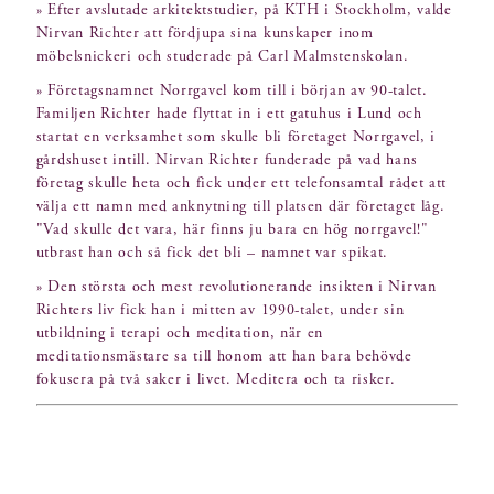
» Efter avslutade arkitektstudier, på KTH i Stockholm, valde
Nirvan Richter att fördjupa sina kunskaper inom
möbelsnickeri och studerade på Carl Malmstenskolan.
» Företagsnamnet Norrgavel kom till i början av 90-talet.
Familjen Richter hade flyttat in i ett gatuhus i Lund och
startat en verksamhet som skulle bli företaget Norrgavel, i
gårdshuset intill. Nirvan Richter funderade på vad hans
företag skulle heta och fick under ett telefonsamtal rådet att
välja ett namn med anknytning till platsen där företaget låg.
"Vad skulle det vara, här finns ju bara en hög norrgavel!"
utbrast han och så fick det bli – namnet var spikat.
» Den största och mest revolutionerande insikten i Nirvan
Richters liv fick han i mitten av 1990-talet, under sin
utbildning i terapi och meditation, när en
meditationsmästare sa till honom att han bara behövde
fokusera på två saker i livet. Meditera och ta risker.