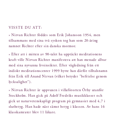
VISSTE DU ATT:
» Nirvan Richter föddes som Erik Johansson 1954, men
tillsammans med sina två syskon tog han som 20-åring
namnet Richter efter sin danska mormor.
» Efter att i mitten av 90-talet ha upptäckt meditationens
kraft ville Nirvan Richter manifestera att han menade allvar
med sina nyvunna livsinsikter. Efter vägledning från ett
indiskt meditationscenter 1999 bytte han därför tilltalsnamn
från Erik till Anand Nirvan (vilket betyder "befrielse genom
lycksalighet").
» Nirvan Richter är uppvuxen i villaförorten Örby utanför
Stockholm. Han gick på Adolf Fredriks musikklasser och
gick ut naturvetenskapligt program på gymnasiet med 4,7 i
slutbetyg. Han hade näst sämst betyg i klassen. Av hans 16
klasskamrater blev 11 läkare.