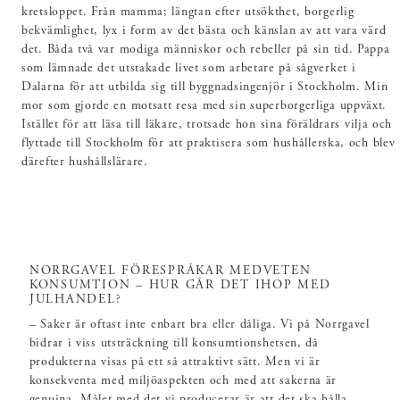
kretsloppet. Från mamma; längtan efter utsökthet, borgerlig
bekvämlighet, lyx i form av det bästa och känslan av att vara värd
det. Båda två var modiga människor och rebeller på sin tid. Pappa
som lämnade det utstakade livet som arbetare på sågverket i
Dalarna för att utbilda sig till byggnadsingenjör i Stockholm. Min
mor som gjorde en motsatt resa med sin superborgerliga uppväxt.
Istället för att läsa till läkare, trotsade hon sina föräldrars vilja och
flyttade till Stockholm för att praktisera som hushållerska, och blev
därefter hushållslärare.
NORRGAVEL FÖRESPRÅKAR MEDVETEN
KONSUMTION – HUR GÅR DET IHOP MED
JULHANDEL?
– Saker är oftast inte enbart bra eller dåliga. Vi på Norrgavel
bidrar i viss utsträckning till konsumtionshetsen, då
produkterna visas på ett så attraktivt sätt. Men vi är
konsekventa med miljöaspekten och med att sakerna är
genuina. Målet med det vi producerar är att det ska hålla